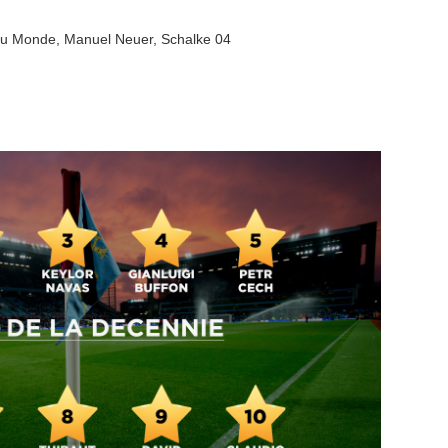
du Monde
,
Manuel Neuer
,
Schalke 04