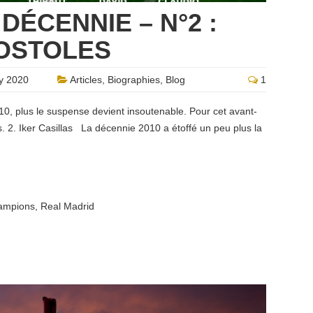
 DÉCENNIE – N°2 :
MOSTOLES
y 2020
Articles
,
Biographies
,
Blog
1
0, plus le suspense devient insoutenable. Pour cet avant-
s. 2. Iker Casillas La décennie 2010 a étoffé un peu plus la
hampions
,
Real Madrid