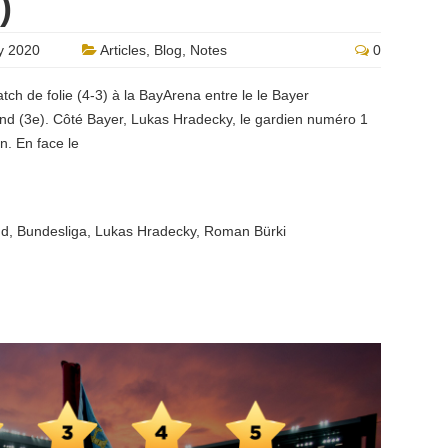
)
y 2020
Articles
,
Blog
,
Notes
0
h de folie (4-3) à la BayArena entre le le Bayer
nd (3e). Côté Bayer, Lukas Hradecky, le gardien numéro 1
on. En face le
nd
,
Bundesliga
,
Lukas Hradecky
,
Roman Bürki