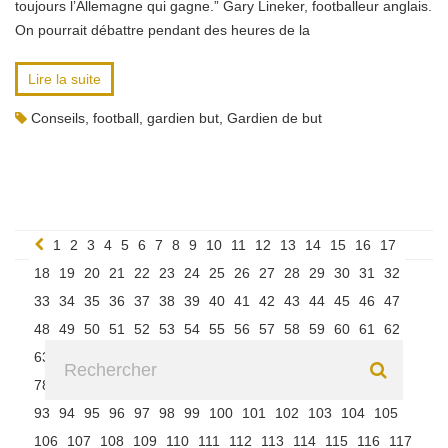
toujours l’Allemagne qui gagne.” Gary Lineker, footballeur anglais.
On pourrait débattre pendant des heures de la
Lire la suite
Conseils
,
football
,
gardien but
,
Gardien de but
1
2
3
4
5
6
7
8
9
10
11
12
13
14
15
16
17
18
19
20
21
22
23
24
25
26
27
28
29
30
31
32
33
34
35
36
37
38
39
40
41
42
43
44
45
46
47
48
49
50
51
52
53
54
55
56
57
58
59
60
61
62
63
64
65
66
67
68
69
70
71
72
73
74
75
76
77
78
79
80
81
82
83
84
85
86
87
88
89
90
91
92
93
94
95
96
97
98
99
100
101
102
103
104
105
106
107
108
109
110
111
112
113
114
115
116
117