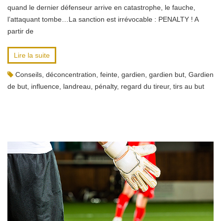
quand le dernier défenseur arrive en catastrophe, le fauche,
l’attaquant tombe…La sanction est irrévocable : PENALTY ! A
partir de
Lire la suite
Conseils
,
déconcentration
,
feinte
,
gardien
,
gardien but
,
Gardien
de but
,
influence
,
landreau
,
pénalty
,
regard du tireur
,
tirs au but