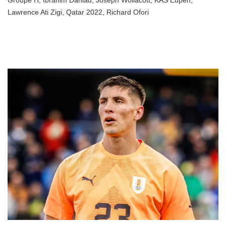
Groupe H
,
Ibrahim Danlad
,
Joseph Wollacott
,
KAS Eupen
,
Lawrence Ati Zigi
,
Qatar 2022
,
Richard Ofori