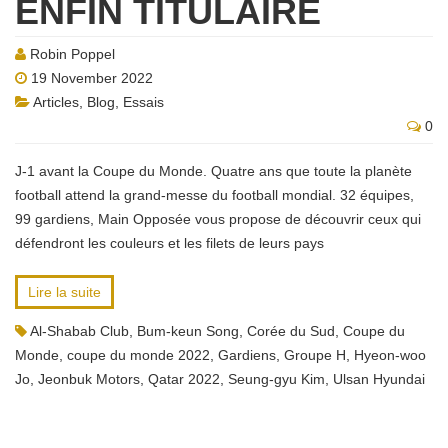
ENFIN TITULAIRE
Robin Poppel
19 November 2022
Articles
,
Blog
,
Essais
0
J-1 avant la Coupe du Monde. Quatre ans que toute la planète
football attend la grand-messe du football mondial. 32 équipes,
99 gardiens, Main Opposée vous propose de découvrir ceux qui
défendront les couleurs et les filets de leurs pays
Lire la suite
Al-Shabab Club
,
Bum-keun Song
,
Corée du Sud
,
Coupe du
Monde
,
coupe du monde 2022
,
Gardiens
,
Groupe H
,
Hyeon-woo
Jo
,
Jeonbuk Motors
,
Qatar 2022
,
Seung-gyu Kim
,
Ulsan Hyundai