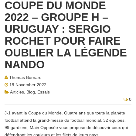
COUPE DU MONDE
2022 – GROUPE H –
URUGUAY : SERGIO
ROCHET POUR FAIRE
OUBLIER LA LÉGENDE
NANDO
Thomas Bernard
19 November 2022
Articles
,
Blog
,
Essais
0
J-1 avant la Coupe du Monde. Quatre ans que toute la planète
football attend la grand-messe du football mondial. 32 équipes,
99 gardiens, Main Opposée vous propose de découvrir ceux qui
défendront les couleurs et les filets de leurs pays