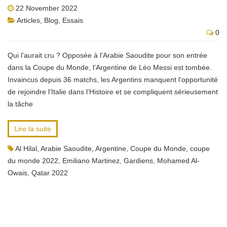
22 November 2022
Articles
,
Blog
,
Essais
0
Qui l’aurait cru ? Opposée à l’Arabie Saoudite pour son entrée
dans la Coupe du Monde, l’Argentine de Léo Messi est tombée.
Invaincus depuis 36 matchs, les Argentins manquent l’opportunité
de rejoindre l’Italie dans l’Histoire et se compliquent sérieusement
la tâche
Lire la suite
Al Hilal
,
Arabie Saoudite
,
Argentine
,
Coupe du Monde
,
coupe
du monde 2022
,
Emiliano Martinez
,
Gardiens
,
Mohamed Al-
Owais
,
Qatar 2022