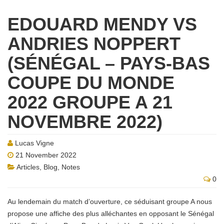
EDOUARD MENDY VS
ANDRIES NOPPERT
(SÉNÉGAL – PAYS-BAS
COUPE DU MONDE
2022 GROUPE A 21
NOVEMBRE 2022)
Lucas Vigne
21 November 2022
Articles
,
Blog
,
Notes
0
Au lendemain du match d’ouverture, ce séduisant groupe A nous
propose une affiche des plus alléchantes en opposant le Sénégal