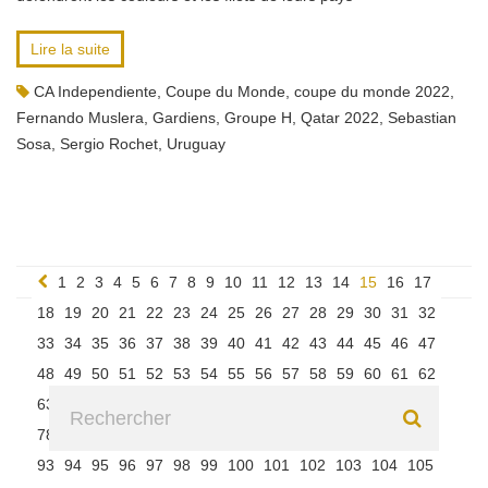
Lire la suite
CA Independiente
,
Coupe du Monde
,
coupe du monde 2022
,
Fernando Muslera
,
Gardiens
,
Groupe H
,
Qatar 2022
,
Sebastian
Sosa
,
Sergio Rochet
,
Uruguay
1
2
3
4
5
6
7
8
9
10
11
12
13
14
15
16
17
18
19
20
21
22
23
24
25
26
27
28
29
30
31
32
33
34
35
36
37
38
39
40
41
42
43
44
45
46
47
48
49
50
51
52
53
54
55
56
57
58
59
60
61
62
63
64
65
66
67
68
69
70
71
72
73
74
75
76
77
78
79
80
81
82
83
84
85
86
87
88
89
90
91
92
93
94
95
96
97
98
99
100
101
102
103
104
105