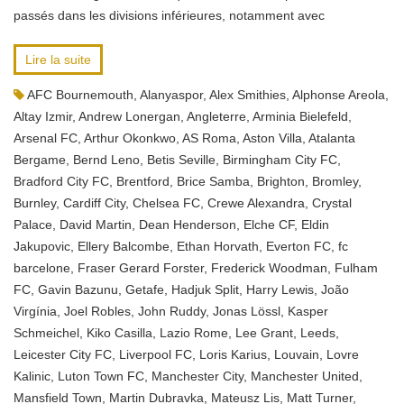
passés dans les divisions inférieures, notamment avec
Lire la suite
AFC Bournemouth
,
Alanyaspor
,
Alex Smithies
,
Alphonse Areola
,
Altay Izmir
,
Andrew Lonergan
,
Angleterre
,
Arminia Bielefeld
,
Arsenal FC
,
Arthur Okonkwo
,
AS Roma
,
Aston Villa
,
Atalanta
Bergame
,
Bernd Leno
,
Betis Seville
,
Birmingham City FC
,
Bradford City FC
,
Brentford
,
Brice Samba
,
Brighton
,
Bromley
,
Burnley
,
Cardiff City
,
Chelsea FC
,
Crewe Alexandra
,
Crystal
Palace
,
David Martin
,
Dean Henderson
,
Elche CF
,
Eldin
Jakupovic
,
Ellery Balcombe
,
Ethan Horvath
,
Everton FC
,
fc
barcelone
,
Fraser Gerard Forster
,
Frederick Woodman
,
Fulham
FC
,
Gavin Bazunu
,
Getafe
,
Hadjuk Split
,
Harry Lewis
,
João
Virgínia
,
Joel Robles
,
John Ruddy
,
Jonas Lössl
,
Kasper
Schmeichel
,
Kiko Casilla
,
Lazio Rome
,
Lee Grant
,
Leeds
,
Leicester City FC
,
Liverpool FC
,
Loris Karius
,
Louvain
,
Lovre
Kalinic
,
Luton Town FC
,
Manchester City
,
Manchester United
,
Mansfield Town
,
Martin Dubravka
,
Mateusz Lis
,
Matt Turner
,