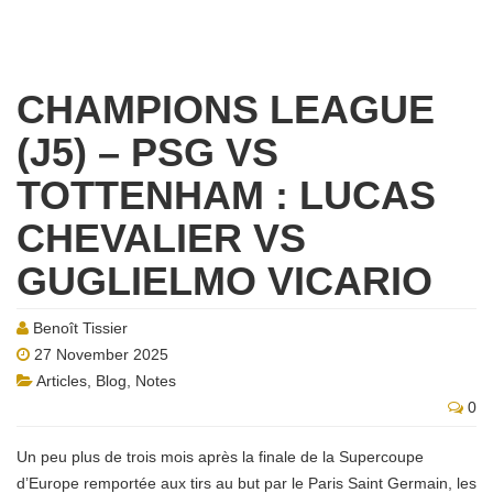
CHAMPIONS LEAGUE
(J5) – PSG VS
TOTTENHAM : LUCAS
CHEVALIER VS
GUGLIELMO VICARIO
Benoît Tissier
27 November 2025
Articles
,
Blog
,
Notes
0
Un peu plus de trois mois après la finale de la Supercoupe
d’Europe remportée aux tirs au but par le Paris Saint Germain, les