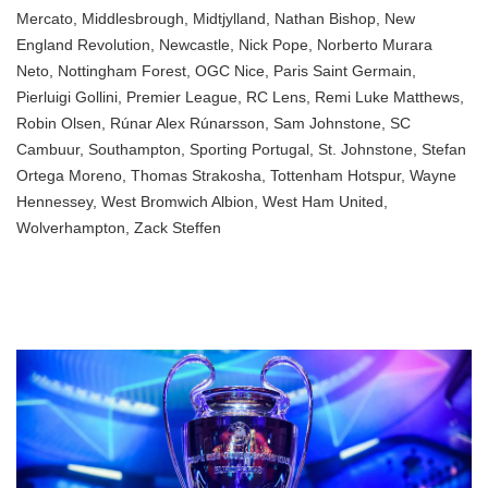
Mercato
,
Middlesbrough
,
Midtjylland
,
Nathan Bishop
,
New
England Revolution
,
Newcastle
,
Nick Pope
,
Norberto Murara
Neto
,
Nottingham Forest
,
OGC Nice
,
Paris Saint Germain
,
Pierluigi Gollini
,
Premier League
,
RC Lens
,
Remi Luke Matthews
,
Robin Olsen
,
Rúnar Alex Rúnarsson
,
Sam Johnstone
,
SC
Cambuur
,
Southampton
,
Sporting Portugal
,
St. Johnstone
,
Stefan
Ortega Moreno
,
Thomas Strakosha
,
Tottenham Hotspur
,
Wayne
Hennessey
,
West Bromwich Albion
,
West Ham United
,
Wolverhampton
,
Zack Steffen