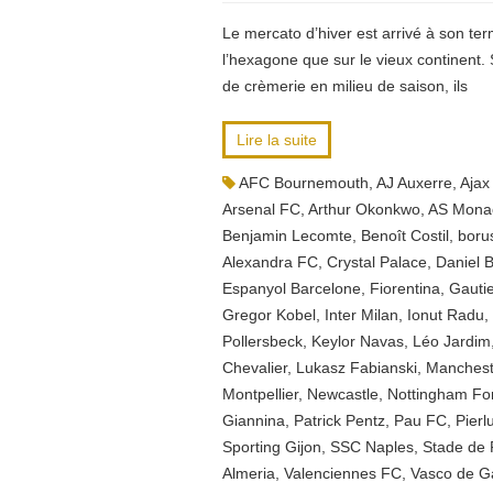
Le mercato d’hiver est arrivé à son ter
l’hexagone que sur le vieux continent.
de crèmerie en milieu de saison, ils
Lire la suite
AFC Bournemouth
,
AJ Auxerre
,
Ajax
Arsenal FC
,
Arthur Okonkwo
,
AS Mona
Benjamin Lecomte
,
Benoît Costil
,
boru
Alexandra FC
,
Crystal Palace
,
Daniel B
Espanyol Barcelone
,
Fiorentina
,
Gauti
Gregor Kobel
,
Inter Milan
,
Ionut Radu
,
Pollersbeck
,
Keylor Navas
,
Léo Jardim
Chevalier
,
Lukasz Fabianski
,
Manchest
Montpellier
,
Newcastle
,
Nottingham Fo
Giannina
,
Patrick Pentz
,
Pau FC
,
Pierlu
Sporting Gijon
,
SSC Naples
,
Stade de
Almeria
,
Valenciennes FC
,
Vasco de 