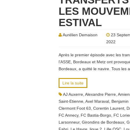
LES MOUVEM
ESTIVAL
Aurélien Demaison
23 Septe
2022
Après le premier épisode avec les tran
l’ASSE, Bordeaux et Metz ont provoqué
Bordeaux, a quitté le navire. Tous les 
Lire la suite
AJ Auxerre
,
Alexandre Pierre
,
Amien
Saint-Etienne
,
Axel Maraval
,
Benjamin 
Clermont Foot 63
,
Corentin Laurent
,
D
FC Annecy
,
FC Bastia-Borgo
,
FC Lorie
Larsonneur
,
Girondins de Bordeaux
,
G
Fabri
,
Le Havre
,
ligue 2
,
Lille OSC
,
Lou