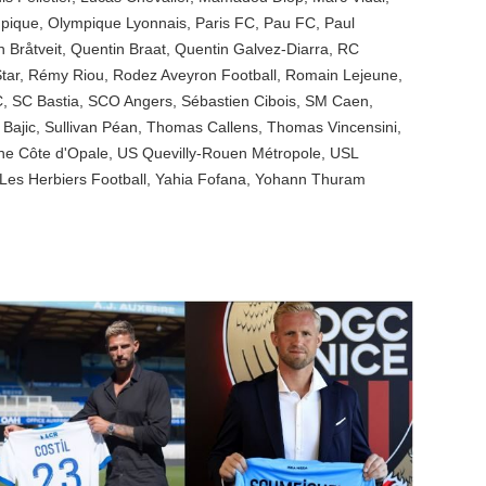
pique
,
Olympique Lyonnais
,
Paris FC
,
Pau FC
,
Paul
n Bråtveit
,
Quentin Braat
,
Quentin Galvez-Diarra
,
RC
tar
,
Rémy Riou
,
Rodez Aveyron Football
,
Romain Lejeune
,
C
,
SC Bastia
,
SCO Angers
,
Sébastien Cibois
,
SM Caen
,
 Bajic
,
Sullivan Péan
,
Thomas Callens
,
Thomas Vincensini
,
ne Côte d'Opale
,
US Quevilly-Rouen Métropole
,
USL
Les Herbiers Football
,
Yahia Fofana
,
Yohann Thuram