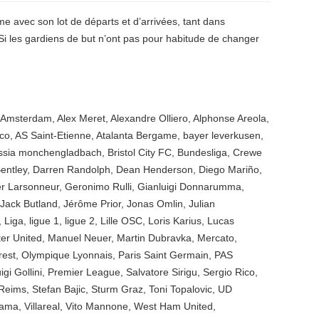
me avec son lot de départs et d’arrivées, tant dans
 Si les gardiens de but n’ont pas pour habitude de changer
 Amsterdam
,
Alex Meret
,
Alexandre Olliero
,
Alphonse Areola
,
co
,
AS Saint-Etienne
,
Atalanta Bergame
,
bayer leverkusen
,
ssia monchengladbach
,
Bristol City FC
,
Bundesliga
,
Crewe
entley
,
Darren Randolph
,
Dean Henderson
,
Diego Mariño
,
er Larsonneur
,
Geronimo Rulli
,
Gianluigi Donnarumma
,
Jack Butland
,
Jérôme Prior
,
Jonas Omlin
,
Julian
,
Liga
,
ligue 1
,
ligue 2
,
Lille OSC
,
Loris Karius
,
Lucas
er United
,
Manuel Neuer
,
Martin Dubravka
,
Mercato
,
rest
,
Olympique Lyonnais
,
Paris Saint Germain
,
PAS
igi Gollini
,
Premier League
,
Salvatore Sirigu
,
Sergio Rico
,
 Reims
,
Stefan Bajic
,
Sturm Graz
,
Toni Topalovic
,
UD
Gama
,
Villareal
,
Vito Mannone
,
West Ham United
,