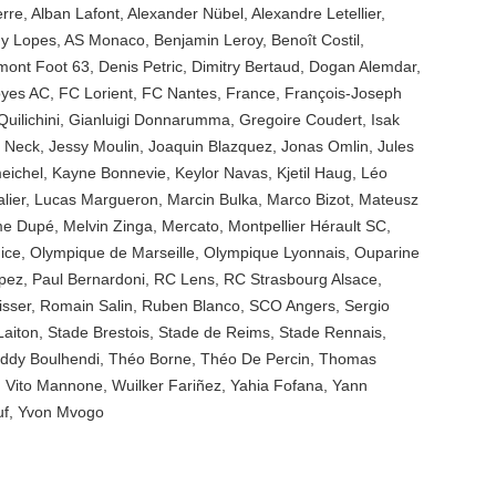
erre
,
Alban Lafont
,
Alexander Nübel
,
Alexandre Letellier
,
y Lopes
,
AS Monaco
,
Benjamin Leroy
,
Benoît Costil
,
mont Foot 63
,
Denis Petric
,
Dimitry Bertaud
,
Dogan Alemdar
,
oyes AC
,
FC Lorient
,
FC Nantes
,
France
,
François-Joseph
uilichini
,
Gianluigi Donnarumma
,
Gregoire Coudert
,
Isak
n Neck
,
Jessy Moulin
,
Joaquin Blazquez
,
Jonas Omlin
,
Jules
eichel
,
Kayne Bonnevie
,
Keylor Navas
,
Kjetil Haug
,
Léo
lier
,
Lucas Margueron
,
Marcin Bulka
,
Marco Bizot
,
Mateusz
me Dupé
,
Melvin Zinga
,
Mercato
,
Montpellier Hérault SC
,
ice
,
Olympique de Marseille
,
Olympique Lyonnais
,
Ouparine
pez
,
Paul Bernardoni
,
RC Lens
,
RC Strasbourg Alsace
,
isser
,
Romain Salin
,
Ruben Blanco
,
SCO Angers
,
Sergio
Laiton
,
Stade Brestois
,
Stade de Reims
,
Stade Rennais
,
ddy Boulhendi
,
Théo Borne
,
Théo De Percin
,
Thomas
,
Vito Mannone
,
Wuilker Fariñez
,
Yahia Fofana
,
Yann
uf
,
Yvon Mvogo