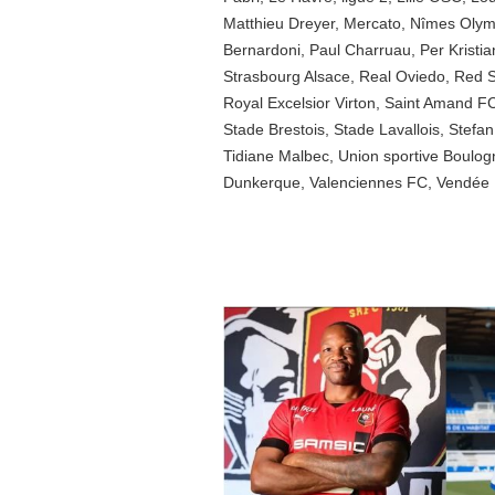
Matthieu Dreyer
,
Mercato
,
Nîmes Olym
Bernardoni
,
Paul Charruau
,
Per Kristia
Strasbourg Alsace
,
Real Oviedo
,
Red S
Royal Excelsior Virton
,
Saint Amand F
Stade Brestois
,
Stade Lavallois
,
Stefan
Tidiane Malbec
,
Union sportive Boulog
Dunkerque
,
Valenciennes FC
,
Vendée 