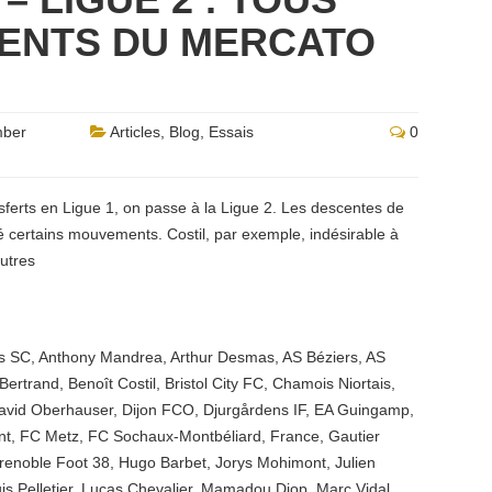
ENTS DU MERCATO
mber
Articles
,
Blog
,
Essais
0
sferts en Ligue 1, on passe à la Ligue 2. Les descentes de
 certains mouvements. Costil, par exemple, indésirable à
autres
s SC
,
Anthony Mandrea
,
Arthur Desmas
,
AS Béziers
,
AS
Bertrand
,
Benoît Costil
,
Bristol City FC
,
Chamois Niortais
,
avid Oberhauser
,
Dijon FCO
,
Djurgårdens IF
,
EA Guingamp
,
nt
,
FC Metz
,
FC Sochaux-Montbéliard
,
France
,
Gautier
renoble Foot 38
,
Hugo Barbet
,
Jorys Mohimont
,
Julien
is Pelletier
,
Lucas Chevalier
,
Mamadou Diop
,
Marc Vidal
,