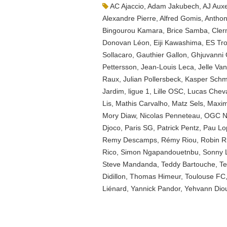
AC Ajaccio
,
Adam Jakubech
,
AJ Aux
Alexandre Pierre
,
Alfred Gomis
,
Anthon
Bingourou Kamara
,
Brice Samba
,
Cler
Donovan Léon
,
Eiji Kawashima
,
ES Tr
Sollacaro
,
Gauthier Gallon
,
Ghjuvanni Q
Pettersson
,
Jean-Louis Leca
,
Jelle Va
Raux
,
Julian Pollersbeck
,
Kasper Schm
Jardim
,
ligue 1
,
Lille OSC
,
Lucas Cheva
Lis
,
Mathis Carvalho
,
Matz Sels
,
Maxi
Mory Diaw
,
Nicolas Penneteau
,
OGC N
Djoco
,
Paris SG
,
Patrick Pentz
,
Pau Lo
Remy Descamps
,
Rémy Riou
,
Robin R
Rico
,
Simon Ngapandouetnbu
,
Sonny 
Steve Mandanda
,
Teddy Bartouche
,
Te
Didillon
,
Thomas Himeur
,
Toulouse FC
Liénard
,
Yannick Pandor
,
Yehvann Dio