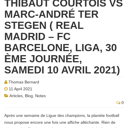
THIBAUT COURTOIS VS
MARC-ANDRÉ TER
STEGEN ( REAL
MADRID – FC
BARCELONE, LIGA, 30
ÈME JOURNÉE,
SAMEDI 10 AVRIL 2021)
Thomas Bernard
11 April 2021
Articles
,
Blog
,
Notes
0
Après une semaine de Ligue des champions, la planète football
nous propose encore une fois une affiche alléchante. Rien de