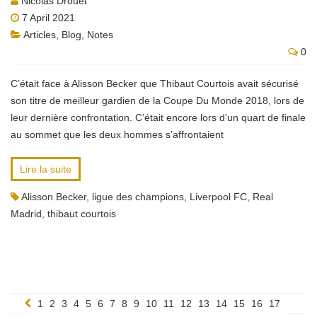
Nicolas Drouet
7 April 2021
Articles
,
Blog
,
Notes
0
C’était face à Alisson Becker que Thibaut Courtois avait sécurisé
son titre de meilleur gardien de la Coupe Du Monde 2018, lors de
leur dernière confrontation. C’était encore lors d’un quart de finale
au sommet que les deux hommes s’affrontaient
Lire la suite
Alisson Becker
,
ligue des champions
,
Liverpool FC
,
Real
Madrid
,
thibaut courtois
1
2
3
4
5
6
7
8
9
10
11
12
13
14
15
16
17