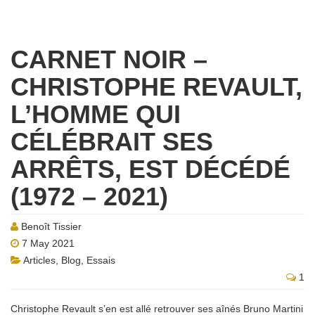
CARNET NOIR –
CHRISTOPHE REVAULT,
L’HOMME QUI
CÉLÉBRAIT SES
ARRÊTS, EST DÉCÉDÉ
(1972 – 2021)
Benoît Tissier
7 May 2021
Articles
,
Blog
,
Essais
1
Christophe Revault s’en est allé retrouver ses aînés Bruno Martini