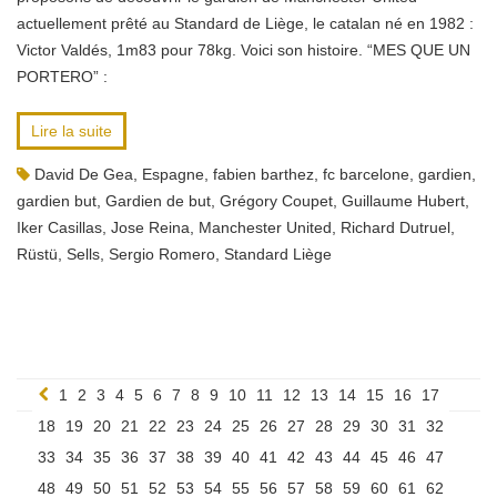
actuellement prêté au Standard de Liège, le catalan né en 1982 :
Victor Valdés, 1m83 pour 78kg. Voici son histoire. “MES QUE UN
PORTERO” :
Lire la suite
David De Gea
,
Espagne
,
fabien barthez
,
fc barcelone
,
gardien
,
gardien but
,
Gardien de but
,
Grégory Coupet
,
Guillaume Hubert
,
Iker Casillas
,
Jose Reina
,
Manchester United
,
Richard Dutruel
,
Rüstü
,
Sells
,
Sergio Romero
,
Standard Liège
1
2
3
4
5
6
7
8
9
10
11
12
13
14
15
16
17
18
19
20
21
22
23
24
25
26
27
28
29
30
31
32
33
34
35
36
37
38
39
40
41
42
43
44
45
46
47
48
49
50
51
52
53
54
55
56
57
58
59
60
61
62