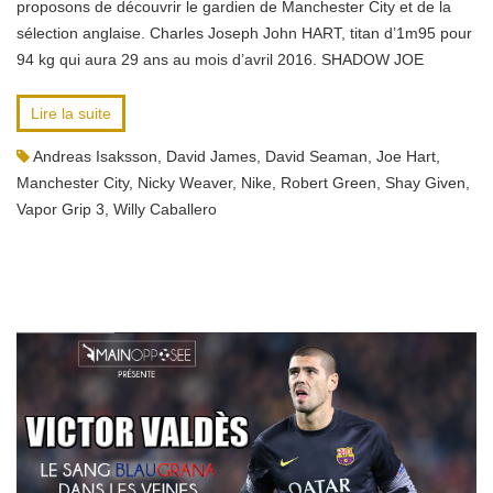
proposons de découvrir le gardien de Manchester City et de la
sélection anglaise. Charles Joseph John HART, titan d’1m95 pour
94 kg qui aura 29 ans au mois d’avril 2016. SHADOW JOE
Lire la suite
Andreas Isaksson
,
David James
,
David Seaman
,
Joe Hart
,
Manchester City
,
Nicky Weaver
,
Nike
,
Robert Green
,
Shay Given
,
Vapor Grip 3
,
Willy Caballero