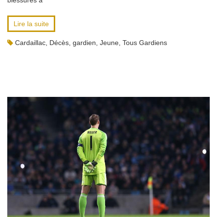
blessures à
Lire la suite
Cardaillac
,
Décès
,
gardien
,
Jeune
,
Tous Gardiens