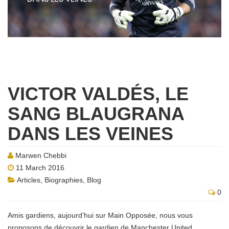
VICTOR VALDÉS, LE
SANG BLAUGRANA
DANS LES VEINES
Marwen Chebbi
11 March 2016
Articles
,
Biographies
,
Blog
0
Amis gardiens, aujourd’hui sur Main Opposée, nous vous
proposons de découvrir le gardien de Manchester United