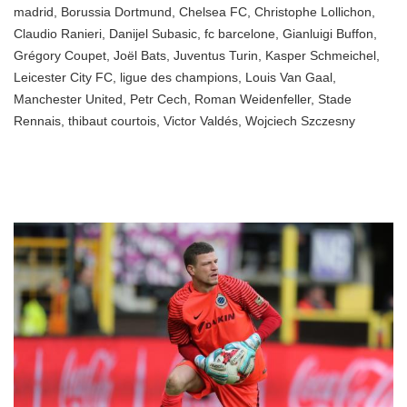
madrid
,
Borussia Dortmund
,
Chelsea FC
,
Christophe Lollichon
,
Claudio Ranieri
,
Danijel Subasic
,
fc barcelone
,
Gianluigi Buffon
,
Grégory Coupet
,
Joël Bats
,
Juventus Turin
,
Kasper Schmeichel
,
Leicester City FC
,
ligue des champions
,
Louis Van Gaal
,
Manchester United
,
Petr Cech
,
Roman Weidenfeller
,
Stade
Rennais
,
thibaut courtois
,
Victor Valdés
,
Wojciech Szczesny