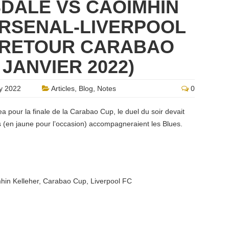
DALE VS CAOIMHIN
ARSENAL-LIVERPOOL
E RETOUR CARABAO
 JANVIER 2022)
y 2022
Articles
,
Blog
,
Notes
0
ea pour la finale de la Carabao Cup, le duel du soir devait
(en jaune pour l’occasion) accompagneraient les Blues.
hin Kelleher
,
Carabao Cup
,
Liverpool FC