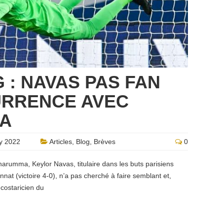
G : NAVAS PAS FAN
URRENCE AVEC
A
y 2022
Articles
,
Blog
,
Brèves
0
narumma, Keylor Navas, titulaire dans les buts parisiens
t (victoire 4-0), n’a pas cherché à faire semblant et,
 costaricien du