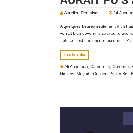
AURAIT PU 
Aurélien Demaison
24 Januar
A quelques heures seulement d’un huit
verrait bien devenir le sauveur d’une na
Téfécé n’est pas encore assurée… Ave
Lire la suite
Ali Ahamada
,
Cameroun
,
Comores
,
Nations
,
Moyadh Ousseni
,
Salim Ben 