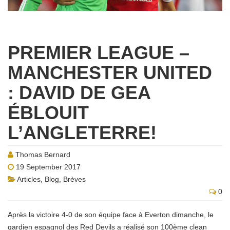
PREMIER LEAGUE –
MANCHESTER UNITED
: DAVID DE GEA
ÉBLOUIT
L’ANGLETERRE!
Thomas Bernard
19 September 2017
Articles
,
Blog
,
Brèves
0
Après la victoire 4-0 de son équipe face à Everton dimanche, le
gardien espagnol des Red Devils a réalisé son 100ème clean