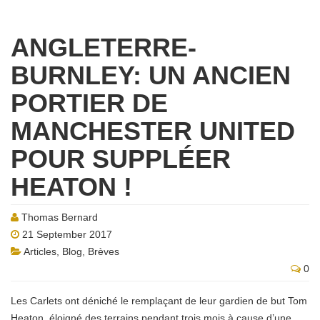
ANGLETERRE-
BURNLEY: UN ANCIEN
PORTIER DE
MANCHESTER UNITED
POUR SUPPLÉER
HEATON !
Thomas Bernard
21 September 2017
Articles
,
Blog
,
Brèves
0
Les Carlets ont déniché le remplaçant de leur gardien de but Tom
Heaton, éloigné des terrains pendant trois mois à cause d’une