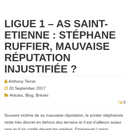
LIGUE 1 – AS SAINT-
ETIENNE : STÉPHANE
RUFFIER, MAUVAISE
RÉPUTATION
INJUSTIFIÉE ?
Anthony Terrat
20 September 2017
Articles
,
Blog
,
Brèves
0
Souvent victime de sa mauvaise réputation, le portier stéphanois
reste très discret en dehors des terrains et il est d’ailleurs assez
rare qu’il se confie devant les médias. Emmanuel Lonjon,