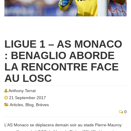
LIGUE 1 – AS MONACO
: BENAGLIO ABORDE
LA RENCONTRE FACE
AU LOSC
Anthony Terrat
21 September 2017
Articles
,
Blog
,
Brèves
0
L’AS Monaco se déplacera demain soir au stade Pierre-Mauroy