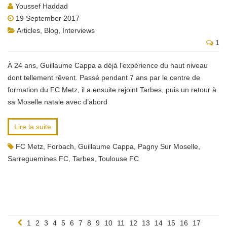
Youssef Haddad
19 September 2017
Articles
,
Blog
,
Interviews
1
À 24 ans, Guillaume Cappa a déjà l’expérience du haut niveau
dont tellement rêvent. Passé pendant 7 ans par le centre de
formation du FC Metz, il a ensuite rejoint Tarbes, puis un retour à
sa Moselle natale avec d’abord
Lire la suite
FC Metz
,
Forbach
,
Guillaume Cappa
,
Pagny Sur Moselle
,
Sarreguemines FC
,
Tarbes
,
Toulouse FC
1
2
3
4
5
6
7
8
9
10
11
12
13
14
15
16
17