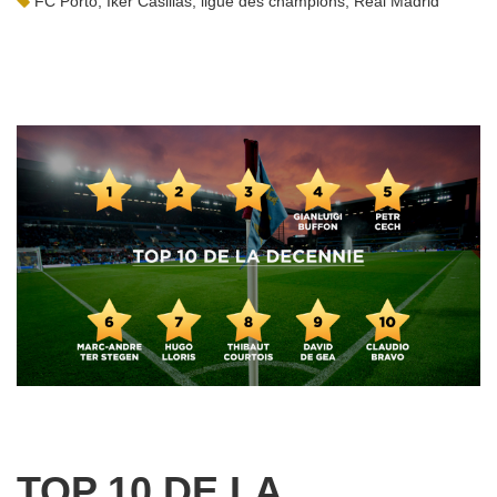
FC Porto
,
Iker Casillas
,
ligue des champions
,
Real Madrid
TOP 10 DE LA