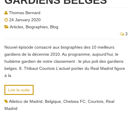
GARDIENS BELGES
Thomas Bernard
24 January 2020
Articles
,
Biographies
,
Blog
3
Nouvel épisode consacré aux biographies des 10 meilleurs
gardiens de la décennie 2010. Au programme, aujourd’hui, le
huitième gardien de notre classement : le plus poli des gardiens
belges. 8. Thibaut Courtois L’actuel portier du Real Madrid figure
à la
Lire la suite
Atletico de Madrid
,
Belgique
,
Chelsea FC
,
Courtois
,
Real
Madrid