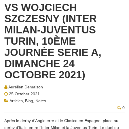
VS WOJCIECH
SZCZESNY (INTER
MILAN-JUVENTUS
TURIN, 10ÈME
JOURNÉE SERIE A,
DIMANCHE 24
OCTOBRE 2021)
Aurélien Demaison
25 October 2021
Articles
,
Blog
,
Notes
0
Après le derby d’Angleterre et le Clasico en Espagne, place au
derby d’Italie entre l’Inter Milan et la Juventus Turin. Le duel du