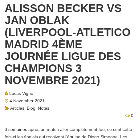
ALISSON BECKER VS
JAN OBLAK
(LIVERPOOL-ATLETICO
MADRID 4ÈME
JOURNÉE LIGUE DES
CHAMPIONS 3
NOVEMBRE 2021)
Lucas Vigne
4 November 2021
Articles
,
Blog
,
Notes
0
3 semaines après un match aller complètement fou, ce sont cette
fois-ci les Anglais qui reçoivent l’équipe de Diego Simeone. Les