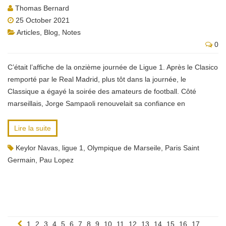
Thomas Bernard
25 October 2021
Articles
,
Blog
,
Notes
0
C’était l’affiche de la onzième journée de Ligue 1. Après le Clasico
remporté par le Real Madrid, plus tôt dans la journée, le
Classique a égayé la soirée des amateurs de football. Côté
marseillais, Jorge Sampaoli renouvelait sa confiance en
Lire la suite
Keylor Navas
,
ligue 1
,
Olympique de Marseile
,
Paris Saint
Germain
,
Pau Lopez
1
2
3
4
5
6
7
8
9
10
11
12
13
14
15
16
17