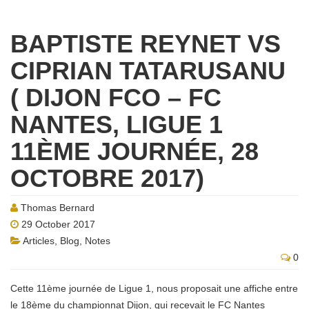
BAPTISTE REYNET VS
CIPRIAN TATARUSANU
( DIJON FCO – FC
NANTES, LIGUE 1
11ÈME JOURNÉE, 28
OCTOBRE 2017)
Thomas Bernard
29 October 2017
Articles
,
Blog
,
Notes
0
Cette 11ème journée de Ligue 1, nous proposait une affiche entre
le 18ème du championnat Dijon, qui recevait le FC Nantes