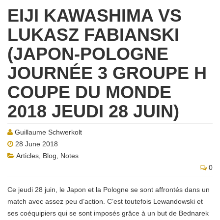
EIJI KAWASHIMA VS
LUKASZ FABIANSKI
(JAPON-POLOGNE
JOURNÉE 3 GROUPE H
COUPE DU MONDE
2018 JEUDI 28 JUIN)
Guillaume Schwerkolt
28 June 2018
Articles
,
Blog
,
Notes
0
Ce jeudi 28 juin, le Japon et la Pologne se sont affrontés dans un
match avec assez peu d’action. C’est toutefois Lewandowski et
ses coéquipiers qui se sont imposés grâce à un but de Bednarek