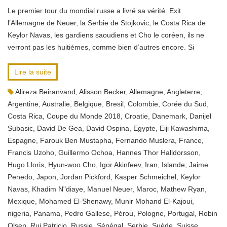
Le premier tour du mondial russe a livré sa vérité. Exit
l’Allemagne de Neuer, la Serbie de Stojkovic, le Costa Rica de
Keylor Navas, les gardiens saoudiens et Cho le coréen, ils ne
verront pas les huitièmes, comme bien d’autres encore. Si
Lire la suite
Alireza Beiranvand
,
Alisson Becker
,
Allemagne
,
Angleterre
,
Argentine
,
Australie
,
Belgique
,
Bresil
,
Colombie
,
Corée du Sud
,
Costa Rica
,
Coupe du Monde 2018
,
Croatie
,
Danemark
,
Danijel
Subasic
,
David De Gea
,
David Ospina
,
Egypte
,
Eiji Kawashima
,
Espagne
,
Farouk Ben Mustapha
,
Fernando Muslera
,
France
,
Francis Uzoho
,
Guillermo Ochoa
,
Hannes Thor Halldorsson
,
Hugo Lloris
,
Hyun-woo Cho
,
Igor Akinfeev
,
Iran
,
Islande
,
Jaime
Penedo
,
Japon
,
Jordan Pickford
,
Kasper Schmeichel
,
Keylor
Navas
,
Khadim N"diaye
,
Manuel Neuer
,
Maroc
,
Mathew Ryan
,
Mexique
,
Mohamed El-Shenawy
,
Munir Mohand El-Kajoui
,
nigeria
,
Panama
,
Pedro Gallese
,
Pérou
,
Pologne
,
Portugal
,
Robin
Olsen
,
Rui Patricio
,
Russie
,
Sénégal
,
Serbie
,
Suède
,
Suisse
,