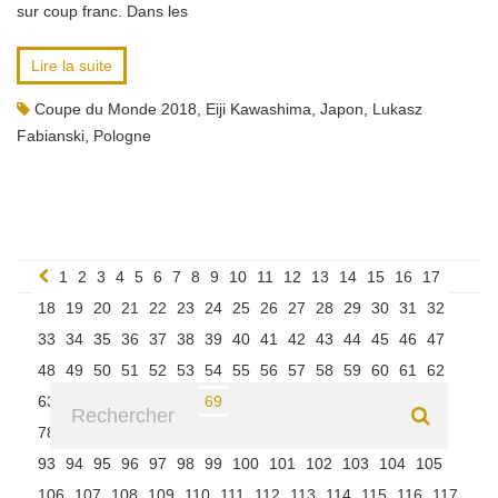
sur coup franc. Dans les
Lire la suite
Coupe du Monde 2018
,
Eiji Kawashima
,
Japon
,
Lukasz
Fabianski
,
Pologne
1
2
3
4
5
6
7
8
9
10
11
12
13
14
15
16
17
18
19
20
21
22
23
24
25
26
27
28
29
30
31
32
33
34
35
36
37
38
39
40
41
42
43
44
45
46
47
48
49
50
51
52
53
54
55
56
57
58
59
60
61
62
63
64
65
66
67
68
69
70
71
72
73
74
75
76
77
78
79
80
81
82
83
84
85
86
87
88
89
90
91
92
93
94
95
96
97
98
99
100
101
102
103
104
105
106
107
108
109
110
111
112
113
114
115
116
117