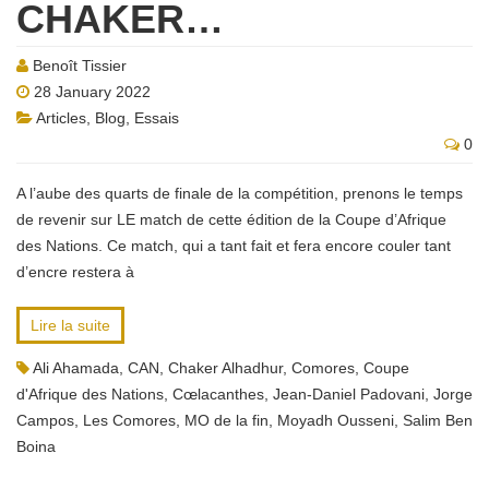
CHAKER…
Benoît Tissier
28 January 2022
Articles
,
Blog
,
Essais
0
A l’aube des quarts de finale de la compétition, prenons le temps
de revenir sur LE match de cette édition de la Coupe d’Afrique
des Nations. Ce match, qui a tant fait et fera encore couler tant
d’encre restera à
Lire la suite
Ali Ahamada
,
CAN
,
Chaker Alhadhur
,
Comores
,
Coupe
d'Afrique des Nations
,
Cœlacanthes
,
Jean-Daniel Padovani
,
Jorge
Campos
,
Les Comores
,
MO de la fin
,
Moyadh Ousseni
,
Salim Ben
Boina