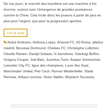
De nos jours, le marché des transferts est une machine à fric
énorme, surtout avec l’émergence de grandes puissances
comme la Chine. Cela incite donc les joueurs à partir de plus en
plus pour l’argent, que pour la progression sportive
Lire la suite
André Amitrano
,
Anthony Lopes
,
Arsenal FC
,
AS Roma
,
atletico
madrid
,
Borussia Dortmund
,
Chelsea FC
,
Christophe Lollichon
,
Claudio Ranieri
,
Danijel Subasic
,
fc barcelone
,
Gianluigi Buffon
,
Grégory Coupet
,
Joël Bats
,
Juventus Turin
,
Kasper Schmeichel
,
Leicester City FC
,
ligue des champions
,
Louis Van Gaal
,
Manchester United
,
Petr Cech
,
Roman Weidenfeller
,
Stade
Rennais
,
thibaut courtois
,
Victor Valdés
,
Wojciech Szczesny