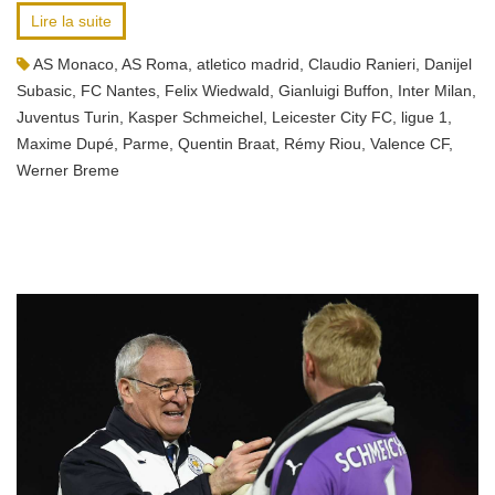
Lire la suite
AS Monaco
,
AS Roma
,
atletico madrid
,
Claudio Ranieri
,
Danijel
Subasic
,
FC Nantes
,
Felix Wiedwald
,
Gianluigi Buffon
,
Inter Milan
,
Juventus Turin
,
Kasper Schmeichel
,
Leicester City FC
,
ligue 1
,
Maxime Dupé
,
Parme
,
Quentin Braat
,
Rémy Riou
,
Valence CF
,
Werner Breme