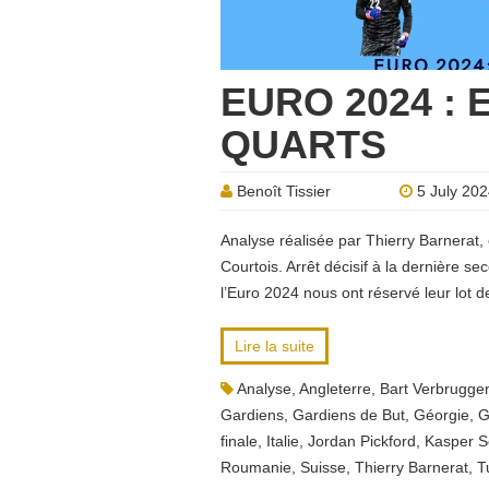
EURO 2024 :
QUARTS
Benoît Tissier
5 July 20
Analyse réalisée par Thierry Barnerat,
Courtois. Arrêt décisif à la dernière se
l’Euro 2024 nous ont réservé leur lot d
Lire la suite
Analyse
,
Angleterre
,
Bart Verbrugge
Gardiens
,
Gardiens de But
,
Géorgie
,
G
finale
,
Italie
,
Jordan Pickford
,
Kasper S
Roumanie
,
Suisse
,
Thierry Barnerat
,
T