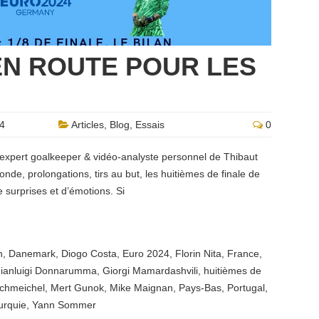
 EN ROUTE POUR LES
24
Articles
,
Blog
,
Essais
0
 expert goalkeeper & vidéo-analyste personnel de Thibaut
conde, prolongations, tirs au but, les huitièmes de finale de
e surprises et d’émotions. Si
n
,
Danemark
,
Diogo Costa
,
Euro 2024
,
Florin Nita
,
France
,
ianluigi Donnarumma
,
Giorgi Mamardashvili
,
huitièmes de
chmeichel
,
Mert Gunok
,
Mike Maignan
,
Pays-Bas
,
Portugal
,
urquie
,
Yann Sommer