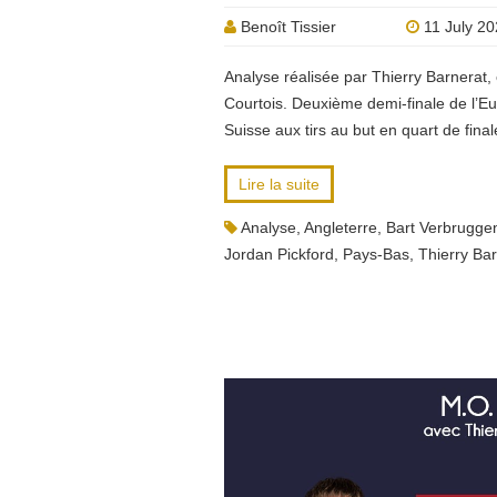
Benoît Tissier
11 July 2
Analyse réalisée par Thierry Barnerat,
Courtois. Deuxième demi-finale de l’E
Suisse aux tirs au but en quart de finale
Lire la suite
Analyse
,
Angleterre
,
Bart Verbrugge
Jordan Pickford
,
Pays-Bas
,
Thierry Ba