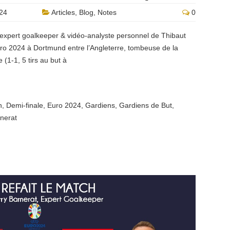
024
Articles
,
Blog
,
Notes
0
 expert goalkeeper & vidéo-analyste personnel de Thibaut
uro 2024 à Dortmund entre l’Angleterre, tombeuse de la
 (1-1, 5 tirs au but à
n
,
Demi-finale
,
Euro 2024
,
Gardiens
,
Gardiens de But
,
rnerat