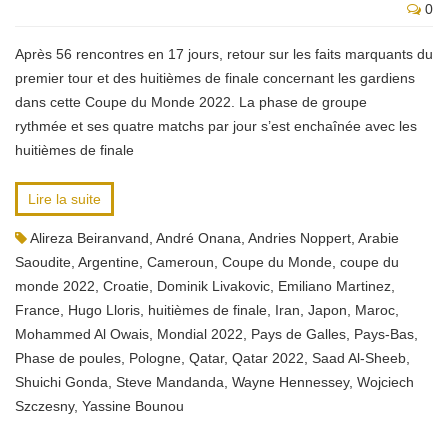
0
Après 56 rencontres en 17 jours, retour sur les faits marquants du
premier tour et des huitièmes de finale concernant les gardiens
dans cette Coupe du Monde 2022. La phase de groupe
rythmée et ses quatre matchs par jour s’est enchaînée avec les
huitièmes de finale
Lire la suite
Alireza Beiranvand
,
André Onana
,
Andries Noppert
,
Arabie
Saoudite
,
Argentine
,
Cameroun
,
Coupe du Monde
,
coupe du
monde 2022
,
Croatie
,
Dominik Livakovic
,
Emiliano Martinez
,
France
,
Hugo Lloris
,
huitièmes de finale
,
Iran
,
Japon
,
Maroc
,
Mohammed Al Owais
,
Mondial 2022
,
Pays de Galles
,
Pays-Bas
,
Phase de poules
,
Pologne
,
Qatar
,
Qatar 2022
,
Saad Al-Sheeb
,
Shuichi Gonda
,
Steve Mandanda
,
Wayne Hennessey
,
Wojciech
Szczesny
,
Yassine Bounou