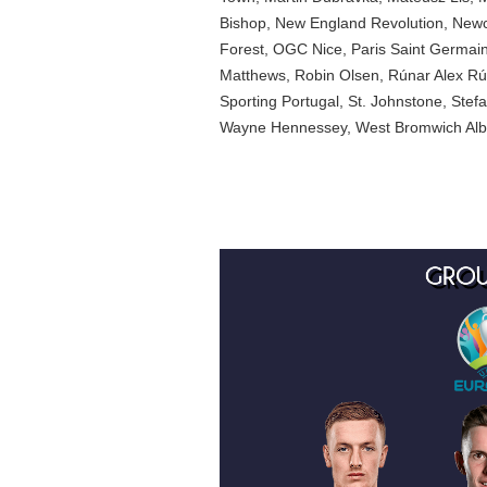
Bishop
,
New England Revolution
,
Newc
Forest
,
OGC Nice
,
Paris Saint Germai
Matthews
,
Robin Olsen
,
Rúnar Alex R
Sporting Portugal
,
St. Johnstone
,
Stef
Wayne Hennessey
,
West Bromwich Alb