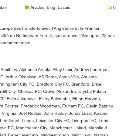
mber
Articles
,
Blog
,
Essais
0
’Europe des transferts avec l’Angleterre et la Premier
côté de Nottingham Forest, qui retrouve l’élite après 23 ans
, notamment avec
 Smithies
,
Alphonse Areola
,
Altay Izmir
,
Andrew Lonergan
,
FC
,
Arthur Okonkwo
,
AS Roma
,
Aston Villa
,
Atalanta
irmingham City FC
,
Bradford City FC
,
Brentford
,
Brice
diff City
,
Chelsea FC
,
Crewe Alexandra
,
Crystal Palace
,
CF
,
Eldin Jakupovic
,
Ellery Balcombe
,
Ethan Horvath
,
d Forster
,
Frederick Woodman
,
Fulham FC
,
Gavin Bazunu
,
 Virgínia
,
Joel Robles
,
John Ruddy
,
Jonas Lössl
,
Kasper
Lee Grant
,
Leeds
,
Leicester City FC
,
Liverpool FC
,
Loris
Town FC
,
Manchester City
,
Manchester United
,
Mansfield
att Turner
,
Mercato
,
Middlesbrough
,
Midtjylland
,
Nathan