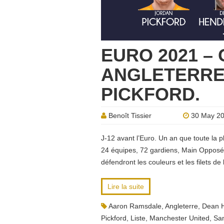
EURO 2021 –
ANGLETERRE
PICKFORD.
Benoît Tissier
30 May 2
J-12 avant l’Euro. Un an que toute la 
24 équipes, 72 gardiens, Main Opposée
défendront les couleurs et les filets de
Lire la suite
Aaron Ramsdale
,
Angleterre
,
Dean 
Pickford
,
Liste
,
Manchester United
,
Sa