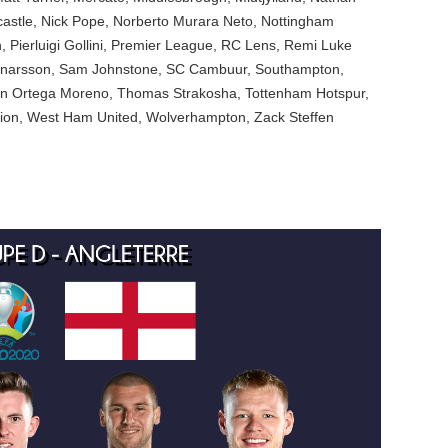
astle
,
Nick Pope
,
Norberto Murara Neto
,
Nottingham
n
,
Pierluigi Gollini
,
Premier League
,
RC Lens
,
Remi Luke
únarsson
,
Sam Johnstone
,
SC Cambuur
,
Southampton
,
an Ortega Moreno
,
Thomas Strakosha
,
Tottenham Hotspur
,
ion
,
West Ham United
,
Wolverhampton
,
Zack Steffen