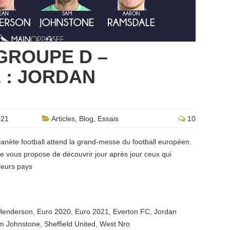
 GROUPE D –
 : JORDAN
021
Articles
,
Blog
,
Essais
10
planète football attend la grand-messe du football européen.
 vous propose de découvrir jour après jour ceux qui
 leurs pays
Henderson
,
Euro 2020
,
Euro 2021
,
Everton FC
,
Jordan
m Johnstone
,
Sheffield United
,
West Nro