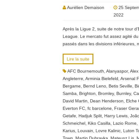
Aurélien Demaison
25 Septe
2022
Après la Ligue 2, suite de notre tour d
League. Le mercato fut assez agité du 
passés dans les divisions inférieures
Lire la suite
AFC Bournemouth
,
Alanyaspor
,
Alex
Angleterre
,
Arminia Bielefeld
,
Arsenal 
Bergame
,
Bernd Leno
,
Betis Seville
,
B
Samba
,
Brighton
,
Bromley
,
Burnley
,
Car
David Martin
,
Dean Henderson
,
Elche 
Everton FC
,
fc barcelone
,
Fraser Gerar
Getafe
,
Hadjuk Split
,
Harry Lewis
,
João
Schmeichel
,
Kiko Casilla
,
Lazio Rome
,
Karius
,
Louvain
,
Lovre Kalinic
,
Luton 
Town
,
Martin Dubravka
,
Mateusz Lis
,
M