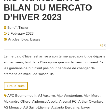
BILAN DU MERCATO
D’HIVER 2023
Benoît Tissier
8 February 2023
Articles
,
Blog
,
Essais
0
Le mercato d’hiver est arrivé à son terme avec son lot de départs
et d’arrivées, tant dans l’hexagone que sur le vieux continent. Si
les gardiens de but n’ont pas pour habitude de changer de
crèmerie en milieu de saison, ils
Lire la suite
AFC Bournemouth
,
AJ Auxerre
,
Ajax Amsterdam
,
Alex Meret
,
Alexandre Olliero
,
Alphonse Areola
,
Arsenal FC
,
Arthur Okonkwo
,
AS Monaco
,
AS Saint-Etienne
,
Atalanta Bergame
,
bayer