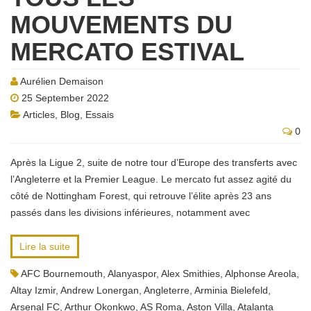
MOUVEMENTS DU
MERCATO ESTIVAL
Aurélien Demaison
25 September 2022
Articles
,
Blog
,
Essais
0
Après la Ligue 2, suite de notre tour d’Europe des transferts avec
l’Angleterre et la Premier League. Le mercato fut assez agité du
côté de Nottingham Forest, qui retrouve l’élite après 23 ans
passés dans les divisions inférieures, notamment avec
Lire la suite
AFC Bournemouth
,
Alanyaspor
,
Alex Smithies
,
Alphonse Areola
,
Altay Izmir
,
Andrew Lonergan
,
Angleterre
,
Arminia Bielefeld
,
Arsenal FC
,
Arthur Okonkwo
,
AS Roma
,
Aston Villa
,
Atalanta