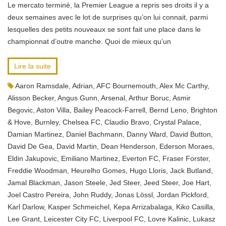
Le mercato terminé, la Premier League a repris ses droits il y a
deux semaines avec le lot de surprises qu’on lui connait, parmi
lesquelles des petits nouveaux se sont fait une place dans le
championnat d’outre manche. Quoi de mieux qu’un
Lire la suite
Aaron Ramsdale
,
Adrian
,
AFC Bournemouth
,
Alex Mc Carthy
,
Alisson Becker
,
Angus Gunn
,
Arsenal
,
Arthur Boruc
,
Asmir
Begovic
,
Aston Villa
,
Bailey Peacock-Farrell
,
Bernd Leno
,
Brighton
& Hove
,
Burnley
,
Chelsea FC
,
Claudio Bravo
,
Crystal Palace
,
Damian Martinez
,
Daniel Bachmann
,
Danny Ward
,
David Button
,
David De Gea
,
David Martin
,
Dean Henderson
,
Ederson Moraes
,
Eldin Jakupovic
,
Emiliano Martinez
,
Everton FC
,
Fraser Forster
,
Freddie Woodman
,
Heurelho Gomes
,
Hugo Lloris
,
Jack Butland
,
Jamal Blackman
,
Jason Steele
,
Jed Steer
,
Jeed Steer
,
Joe Hart
,
Joel Castro Pereira
,
John Ruddy
,
Jonas Lössl
,
Jordan Pickford
,
Karl Darlow
,
Kasper Schmeichel
,
Kepa Arrizabalaga
,
Kiko Casilla
,
Lee Grant
,
Leicester City FC
,
Liverpool FC
,
Lovre Kalinic
,
Lukasz