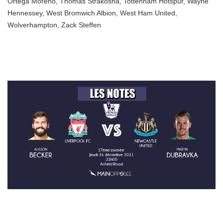
Ortega Moreno
,
Thomas Strakosha
,
Tottenham Hotspur
,
Wayne
Hennessey
,
West Bromwich Albion
,
West Ham United
,
Wolverhampton
,
Zack Steffen