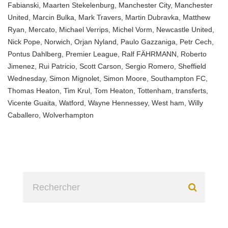
Fabianski
,
Maarten Stekelenburg
,
Manchester City
,
Manchester
United
,
Marcin Bulka
,
Mark Travers
,
Martin Dubravka
,
Matthew
Ryan
,
Mercato
,
Michael Verrips
,
Michel Vorm
,
Newcastle United
,
Nick Pope
,
Norwich
,
Orjan Nyland
,
Paulo Gazzaniga
,
Petr Cech
,
Pontus Dahlberg
,
Premier League
,
Ralf FÄHRMANN
,
Roberto
Jimenez
,
Rui Patricio
,
Scott Carson
,
Sergio Romero
,
Sheffield
Wednesday
,
Simon Mignolet
,
Simon Moore
,
Southampton FC
,
Thomas Heaton
,
Tim Krul
,
Tom Heaton
,
Tottenham
,
transferts
,
Vicente Guaita
,
Watford
,
Wayne Hennessey
,
West ham
,
Willy
Caballero
,
Wolverhampton