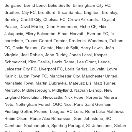
Bergame
,
Bernd Leno
,
Betis Seville
,
Birmingham City FC
,
Bradford City FC
,
Brentford
,
Brice Samba
,
Brighton
,
Bromley
,
Burnley
,
Cardiff City
,
Chelsea FC
,
Crewe Alexandra
,
Crystal
Palace
,
David Martin
,
Dean Henderson
,
Elche CF
,
Eldin
Jakupovic
,
Ellery Balcombe
,
Ethan Horvath
,
Everton FC
,
fc
barcelone
,
Fraser Gerard Forster
,
Frederick Woodman
,
Fulham
FC
,
Gavin Bazunu
,
Getafe
,
Hadjuk Split
,
Harry Lewis
,
João
Virgínia
,
Joel Robles
,
John Ruddy
,
Jonas Lössl
,
Kasper
Schmeichel
,
Kiko Casilla
,
Lazio Rome
,
Lee Grant
,
Leeds
,
Leicester City FC
,
Liverpool FC
,
Loris Karius
,
Louvain
,
Lovre
Kalinic
,
Luton Town FC
,
Manchester City
,
Manchester United
,
Mansfield Town
,
Martin Dubravka
,
Mateusz Lis
,
Matt Turner
,
Mercato
,
Middlesbrough
,
Midtjylland
,
Nathan Bishop
,
New
England Revolution
,
Newcastle
,
Nick Pope
,
Norberto Murara
Neto
,
Nottingham Forest
,
OGC Nice
,
Paris Saint Germain
,
Pierluigi Gollini
,
Premier League
,
RC Lens
,
Remi Luke Matthews
,
Robin Olsen
,
Rúnar Alex Rúnarsson
,
Sam Johnstone
,
SC
Cambuur
,
Southampton
,
Sporting Portugal
,
St. Johnstone
,
Stefan