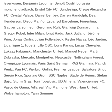
leverkusen
,
Benjamin Lecomte
,
Benoît Costil
,
borussia
monchengladbach
,
Bristol City FC
,
Bundesliga
,
Crewe Alexandra
FC
,
Crystal Palace
,
Daniel Bentley
,
Darren Randolph
,
Dean
Henderson
,
Diego Mariño
,
Espanyol Barcelone
,
Fiorentina
,
Gautier Larsonneur
,
Geronimo Rulli
,
Gianluigi Donnarumma
,
Gregor Kobel
,
Inter Milan
,
Ionut Radu
,
Jack Butland
,
Jérôme
Prior
,
Jonas Omlin
,
Julian Pollersbeck
,
Keylor Navas
,
Léo Jardim
,
Liga
,
ligue 1
,
ligue 2
,
Lille OSC
,
Loris Karius
,
Lucas Chevalier
,
Lukasz Fabianski
,
Manchester United
,
Manuel Neuer
,
Martin
Dubravka
,
Mercato
,
Montpellier
,
Newcastle
,
Nottingham Forest
,
Olympique Lyonnais
,
Paris Saint Germain
,
PAS Giannina
,
Patrick
Pentz
,
Pau FC
,
Pierluigi Gollini
,
Premier League
,
Salvatore Sirigu
,
Sergio Rico
,
Sporting Gijon
,
SSC Naples
,
Stade de Reims
,
Stefan
Bajic
,
Sturm Graz
,
Toni Topalovic
,
UD Almeria
,
Valenciennes FC
,
Vasco de Gama
,
Villareal
,
Vito Mannone
,
West Ham United
,
Wolverhampton
,
Yann Sommer