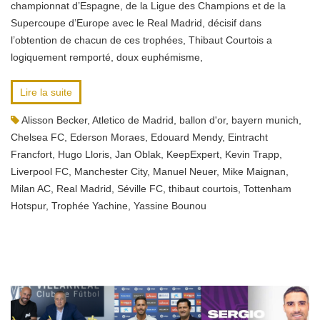
championnat d’Espagne, de la Ligue des Champions et de la
Supercoupe d’Europe avec le Real Madrid, décisif dans
l’obtention de chacun de ces trophées, Thibaut Courtois a
logiquement remporté, doux euphémisme,
Lire la suite
Alisson Becker
,
Atletico de Madrid
,
ballon d'or
,
bayern munich
,
Chelsea FC
,
Ederson Moraes
,
Edouard Mendy
,
Eintracht
Francfort
,
Hugo Lloris
,
Jan Oblak
,
KeepExpert
,
Kevin Trapp
,
Liverpool FC
,
Manchester City
,
Manuel Neuer
,
Mike Maignan
,
Milan AC
,
Real Madrid
,
Séville FC
,
thibaut courtois
,
Tottenham
Hotspur
,
Trophée Yachine
,
Yassine Bounou