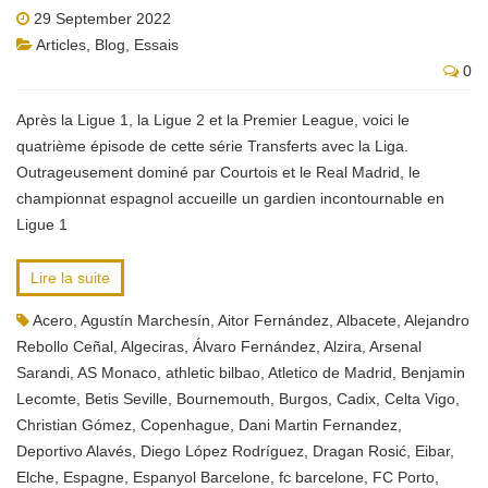
29 September 2022
Articles
,
Blog
,
Essais
0
Après la Ligue 1, la Ligue 2 et la Premier League, voici le
quatrième épisode de cette série Transferts avec la Liga.
Outrageusement dominé par Courtois et le Real Madrid, le
championnat espagnol accueille un gardien incontournable en
Ligue 1
Lire la suite
Acero
,
Agustín Marchesín
,
Aitor Fernández
,
Albacete
,
Alejandro
Rebollo Ceñal
,
Algeciras
,
Álvaro Fernández
,
Alzira
,
Arsenal
Sarandi
,
AS Monaco
,
athletic bilbao
,
Atletico de Madrid
,
Benjamin
Lecomte
,
Betis Seville
,
Bournemouth
,
Burgos
,
Cadix
,
Celta Vigo
,
Christian Gómez
,
Copenhague
,
Dani Martin Fernandez
,
Deportivo Alavés
,
Diego López Rodríguez
,
Dragan Rosić
,
Eibar
,
Elche
,
Espagne
,
Espanyol Barcelone
,
fc barcelone
,
FC Porto
,