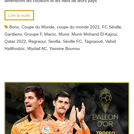
défendront les couleurs et les filets de leurs pays
Lire la suite
Bono
,
Coupe du Monde
,
coupe du monde 2022
,
FC Séville
,
Gardiens
,
Groupe F
,
Maroc
,
Munir
,
Munir Mohand El-Kajoui
,
Qatar 2022
,
Regraoui
,
Sevilla
,
Séville FC
,
Tagnaouti
,
Vahid
Halilhodzic
,
Wydad AC
,
Yassine Bounou