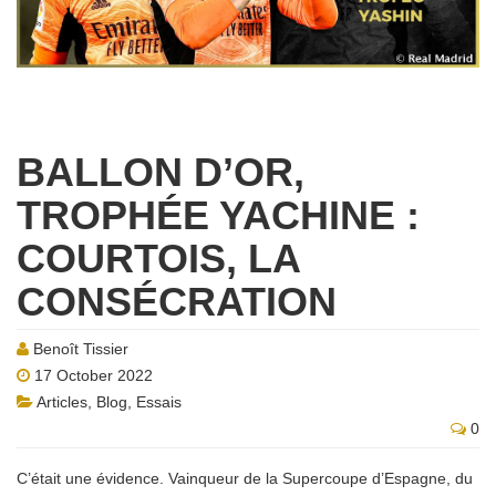
BALLON D’OR,
TROPHÉE YACHINE :
COURTOIS, LA
CONSÉCRATION
Benoît Tissier
17 October 2022
Articles
,
Blog
,
Essais
0
C’était une évidence. Vainqueur de la Supercoupe d’Espagne, du