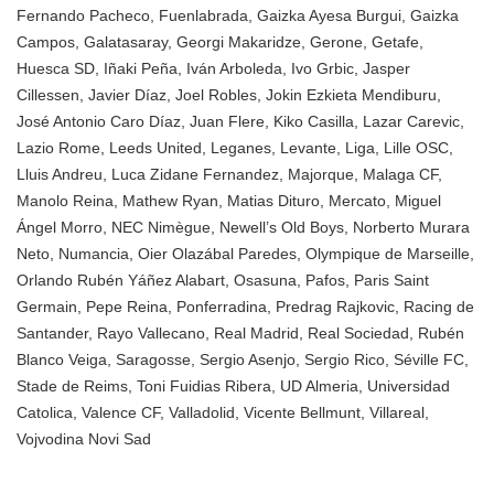
Fernando Pacheco
,
Fuenlabrada
,
Gaizka Ayesa Burgui
,
Gaizka
Campos
,
Galatasaray
,
Georgi Makaridze
,
Gerone
,
Getafe
,
Huesca SD
,
Iñaki Peña
,
Iván Arboleda
,
Ivo Grbic
,
Jasper
Cillessen
,
Javier Díaz
,
Joel Robles
,
Jokin Ezkieta Mendiburu
,
José Antonio Caro Díaz
,
Juan Flere
,
Kiko Casilla
,
Lazar Carevic
,
Lazio Rome
,
Leeds United
,
Leganes
,
Levante
,
Liga
,
Lille OSC
,
Lluis Andreu
,
Luca Zidane Fernandez
,
Majorque
,
Malaga CF
,
Manolo Reina
,
Mathew Ryan
,
Matias Dituro
,
Mercato
,
Miguel
Ángel Morro
,
NEC Nimègue
,
Newell’s Old Boys
,
Norberto Murara
Neto
,
Numancia
,
Oier Olazábal Paredes
,
Olympique de Marseille
,
Orlando Rubén Yáñez Alabart
,
Osasuna
,
Pafos
,
Paris Saint
Germain
,
Pepe Reina
,
Ponferradina
,
Predrag Rajkovic
,
Racing de
Santander
,
Rayo Vallecano
,
Real Madrid
,
Real Sociedad
,
Rubén
Blanco Veiga
,
Saragosse
,
Sergio Asenjo
,
Sergio Rico
,
Séville FC
,
Stade de Reims
,
Toni Fuidias Ribera
,
UD Almeria
,
Universidad
Catolica
,
Valence CF
,
Valladolid
,
Vicente Bellmunt
,
Villareal
,
Vojvodina Novi Sad