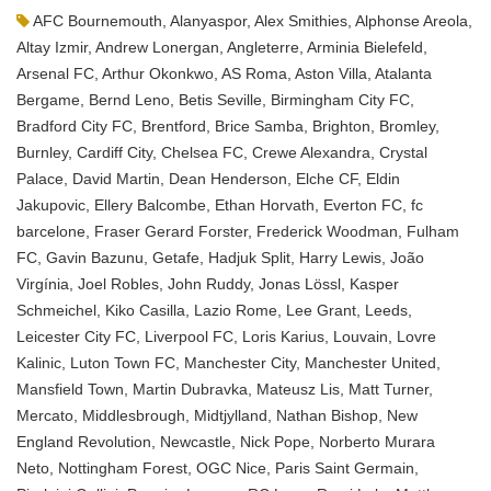
AFC Bournemouth
,
Alanyaspor
,
Alex Smithies
,
Alphonse Areola
,
Altay Izmir
,
Andrew Lonergan
,
Angleterre
,
Arminia Bielefeld
,
Arsenal FC
,
Arthur Okonkwo
,
AS Roma
,
Aston Villa
,
Atalanta
Bergame
,
Bernd Leno
,
Betis Seville
,
Birmingham City FC
,
Bradford City FC
,
Brentford
,
Brice Samba
,
Brighton
,
Bromley
,
Burnley
,
Cardiff City
,
Chelsea FC
,
Crewe Alexandra
,
Crystal
Palace
,
David Martin
,
Dean Henderson
,
Elche CF
,
Eldin
Jakupovic
,
Ellery Balcombe
,
Ethan Horvath
,
Everton FC
,
fc
barcelone
,
Fraser Gerard Forster
,
Frederick Woodman
,
Fulham
FC
,
Gavin Bazunu
,
Getafe
,
Hadjuk Split
,
Harry Lewis
,
João
Virgínia
,
Joel Robles
,
John Ruddy
,
Jonas Lössl
,
Kasper
Schmeichel
,
Kiko Casilla
,
Lazio Rome
,
Lee Grant
,
Leeds
,
Leicester City FC
,
Liverpool FC
,
Loris Karius
,
Louvain
,
Lovre
Kalinic
,
Luton Town FC
,
Manchester City
,
Manchester United
,
Mansfield Town
,
Martin Dubravka
,
Mateusz Lis
,
Matt Turner
,
Mercato
,
Middlesbrough
,
Midtjylland
,
Nathan Bishop
,
New
England Revolution
,
Newcastle
,
Nick Pope
,
Norberto Murara
Neto
,
Nottingham Forest
,
OGC Nice
,
Paris Saint Germain
,