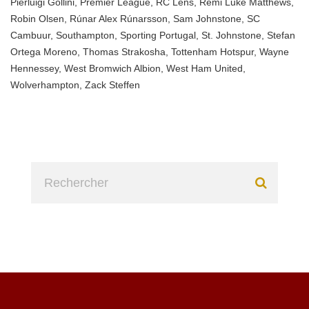
Pierluigi Gollini
,
Premier League
,
RC Lens
,
Remi Luke Matthews
,
Robin Olsen
,
Rúnar Alex Rúnarsson
,
Sam Johnstone
,
SC
Cambuur
,
Southampton
,
Sporting Portugal
,
St. Johnstone
,
Stefan
Ortega Moreno
,
Thomas Strakosha
,
Tottenham Hotspur
,
Wayne
Hennessey
,
West Bromwich Albion
,
West Ham United
,
Wolverhampton
,
Zack Steffen