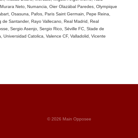
 Murara Neto
,
Numancia
,
Oier Olazábal Paredes
,
Olympique
bart
,
Osasuna
,
Pafos
,
Paris Saint Germain
,
Pepe Reina
,
g de Santander
,
Rayo Vallecano
,
Real Madrid
,
Real
osse
,
Sergio Asenjo
,
Sergio Rico
,
Séville FC
,
Stade de
a
,
Universidad Catolica
,
Valence CF
,
Valladolid
,
Vicente
© 2026 Main Opposee