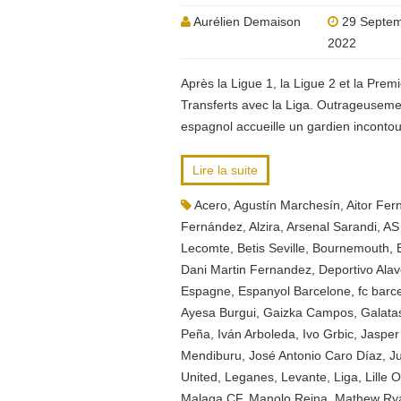
Aurélien Demaison
29 Septe
2022
Après la Ligue 1, la Ligue 2 et la Prem
Transferts avec la Liga. Outrageuseme
espagnol accueille un gardien inconto
Lire la suite
Acero
,
Agustín Marchesín
,
Aitor Fe
Fernández
,
Alzira
,
Arsenal Sarandi
,
AS
Lecomte
,
Betis Seville
,
Bournemouth
,
Dani Martin Fernandez
,
Deportivo Ala
Espagne
,
Espanyol Barcelone
,
fc barc
Ayesa Burgui
,
Gaizka Campos
,
Galata
Peña
,
Iván Arboleda
,
Ivo Grbic
,
Jasper
Mendiburu
,
José Antonio Caro Díaz
,
J
United
,
Leganes
,
Levante
,
Liga
,
Lille 
Malaga CF
,
Manolo Reina
,
Mathew Ry