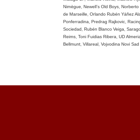
Nimègue
,
Newell’s Old Boys
,
Norberto
de Marseille
,
Orlando Rubén Yáñez Ala
Ponferradina
,
Predrag Rajkovic
,
Racin
Sociedad
,
Rubén Blanco Veiga
,
Sarag
Reims
,
Toni Fuidias Ribera
,
UD Almeri
Bellmunt
,
Villareal
,
Vojvodina Novi Sad