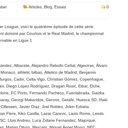
mber
Articles
,
Blog
,
Essais
0
ier League, voici le quatrième épisode de cette série
nt dominé par Courtois et le Real Madrid, le championnat
urnable en Ligue 1
rnández
,
Albacete
,
Alejandro Rebollo Ceñal
,
Algeciras
,
Álvaro
 Monaco
,
athletic bilbao
,
Atletico de Madrid
,
Benjamin
Burgos
,
Cadix
,
Celta Vigo
,
Christian Gómez
,
Copenhague
,
vés
,
Diego López Rodríguez
,
Dragan Rosić
,
Eibar
,
Elche
,
elone
,
FC Porto
,
Fernando Pacheco
,
Fuenlabrada
,
Gaizka
saray
,
Georgi Makaridze
,
Gerone
,
Getafe
,
Huesca SD
,
Iñaki
 Cillessen
,
Javier Díaz
,
Joel Robles
,
Jokin Ezkieta
uan Flere
,
Kiko Casilla
,
Lazar Carevic
,
Lazio Rome
,
Leeds
OSC
,
Lluis Andreu
,
Luca Zidane Fernandez
,
Majorque
,
an
,
Matias Dituro
,
Mercato
,
Miguel Ángel Morro
,
NEC