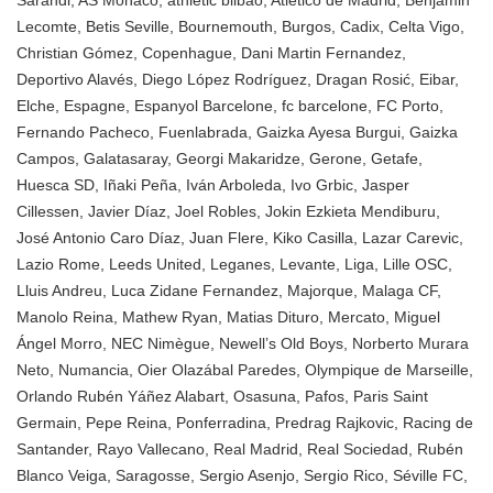
Sarandi
,
AS Monaco
,
athletic bilbao
,
Atletico de Madrid
,
Benjamin
Lecomte
,
Betis Seville
,
Bournemouth
,
Burgos
,
Cadix
,
Celta Vigo
,
Christian Gómez
,
Copenhague
,
Dani Martin Fernandez
,
Deportivo Alavés
,
Diego López Rodríguez
,
Dragan Rosić
,
Eibar
,
Elche
,
Espagne
,
Espanyol Barcelone
,
fc barcelone
,
FC Porto
,
Fernando Pacheco
,
Fuenlabrada
,
Gaizka Ayesa Burgui
,
Gaizka
Campos
,
Galatasaray
,
Georgi Makaridze
,
Gerone
,
Getafe
,
Huesca SD
,
Iñaki Peña
,
Iván Arboleda
,
Ivo Grbic
,
Jasper
Cillessen
,
Javier Díaz
,
Joel Robles
,
Jokin Ezkieta Mendiburu
,
José Antonio Caro Díaz
,
Juan Flere
,
Kiko Casilla
,
Lazar Carevic
,
Lazio Rome
,
Leeds United
,
Leganes
,
Levante
,
Liga
,
Lille OSC
,
Lluis Andreu
,
Luca Zidane Fernandez
,
Majorque
,
Malaga CF
,
Manolo Reina
,
Mathew Ryan
,
Matias Dituro
,
Mercato
,
Miguel
Ángel Morro
,
NEC Nimègue
,
Newell’s Old Boys
,
Norberto Murara
Neto
,
Numancia
,
Oier Olazábal Paredes
,
Olympique de Marseille
,
Orlando Rubén Yáñez Alabart
,
Osasuna
,
Pafos
,
Paris Saint
Germain
,
Pepe Reina
,
Ponferradina
,
Predrag Rajkovic
,
Racing de
Santander
,
Rayo Vallecano
,
Real Madrid
,
Real Sociedad
,
Rubén
Blanco Veiga
,
Saragosse
,
Sergio Asenjo
,
Sergio Rico
,
Séville FC
,