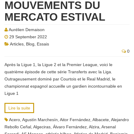
MOUVEMENTS DU
MERCATO ESTIVAL
Aurélien Demaison
29 September 2022
Articles
,
Blog
,
Essais
0
Après la Ligue 1, la Ligue 2 et la Premier League, voici le
quatrième épisode de cette série Transferts avec la Liga.
Outrageusement dominé par Courtois et le Real Madrid, le
championnat espagnol accueille un gardien incontournable en
Ligue 1
Lire la suite
Acero
,
Agustín Marchesín
,
Aitor Fernández
,
Albacete
,
Alejandro
Rebollo Ceñal
,
Algeciras
,
Álvaro Fernández
,
Alzira
,
Arsenal