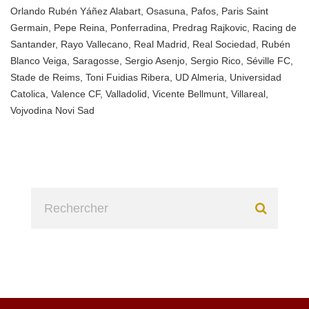
Orlando Rubén Yáñez Alabart
,
Osasuna
,
Pafos
,
Paris Saint
Germain
,
Pepe Reina
,
Ponferradina
,
Predrag Rajkovic
,
Racing de
Santander
,
Rayo Vallecano
,
Real Madrid
,
Real Sociedad
,
Rubén
Blanco Veiga
,
Saragosse
,
Sergio Asenjo
,
Sergio Rico
,
Séville FC
,
Stade de Reims
,
Toni Fuidias Ribera
,
UD Almeria
,
Universidad
Catolica
,
Valence CF
,
Valladolid
,
Vicente Bellmunt
,
Villareal
,
Vojvodina Novi Sad