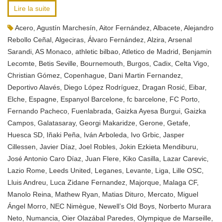
Lire la suite
Acero
,
Agustín Marchesín
,
Aitor Fernández
,
Albacete
,
Alejandro
Rebollo Ceñal
,
Algeciras
,
Álvaro Fernández
,
Alzira
,
Arsenal
Sarandi
,
AS Monaco
,
athletic bilbao
,
Atletico de Madrid
,
Benjamin
Lecomte
,
Betis Seville
,
Bournemouth
,
Burgos
,
Cadix
,
Celta Vigo
,
Christian Gómez
,
Copenhague
,
Dani Martin Fernandez
,
Deportivo Alavés
,
Diego López Rodríguez
,
Dragan Rosić
,
Eibar
,
Elche
,
Espagne
,
Espanyol Barcelone
,
fc barcelone
,
FC Porto
,
Fernando Pacheco
,
Fuenlabrada
,
Gaizka Ayesa Burgui
,
Gaizka
Campos
,
Galatasaray
,
Georgi Makaridze
,
Gerone
,
Getafe
,
Huesca SD
,
Iñaki Peña
,
Iván Arboleda
,
Ivo Grbic
,
Jasper
Cillessen
,
Javier Díaz
,
Joel Robles
,
Jokin Ezkieta Mendiburu
,
José Antonio Caro Díaz
,
Juan Flere
,
Kiko Casilla
,
Lazar Carevic
,
Lazio Rome
,
Leeds United
,
Leganes
,
Levante
,
Liga
,
Lille OSC
,
Lluis Andreu
,
Luca Zidane Fernandez
,
Majorque
,
Malaga CF
,
Manolo Reina
,
Mathew Ryan
,
Matias Dituro
,
Mercato
,
Miguel
Ángel Morro
,
NEC Nimègue
,
Newell’s Old Boys
,
Norberto Murara
Neto
,
Numancia
,
Oier Olazábal Paredes
,
Olympique de Marseille
,