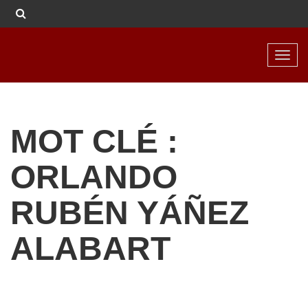
Toggl
navig
MOT CLÉ :
ORLANDO
RUBÉN YÁÑEZ
ALABART