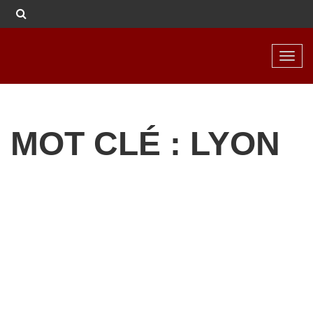
Toggl
navig
MOT CLÉ : LYON