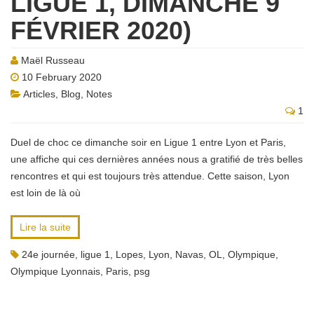
LIGUE 1, DIMANCHE 9
FÉVRIER 2020)
Maël Russeau
10 February 2020
Articles
,
Blog
,
Notes
1
Duel de choc ce dimanche soir en Ligue 1 entre Lyon et Paris,
une affiche qui ces dernières années nous a gratifié de très belles
rencontres et qui est toujours très attendue. Cette saison, Lyon
est loin de là où
Lire la suite
24e journée
,
ligue 1
,
Lopes
,
Lyon
,
Navas
,
OL
,
Olympique
,
Olympique Lyonnais
,
Paris
,
psg