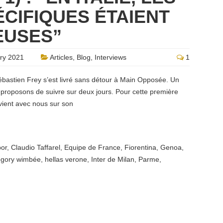
CIFIQUES ÉTAIENT
EUSES”
ry 2021
Articles
,
Blog
,
Interviews
1
ébastien Frey s’est livré sans détour à Main Opposée. Un
 proposons de suivre sur deux jours. Pour cette première
evient avec nous sur son
or
,
Claudio Taffarel
,
Equipe de France
,
Fiorentina
,
Genoa
,
égory wimbée
,
hellas verone
,
Inter de Milan
,
Parme
,