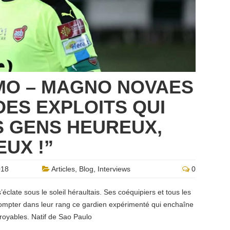
MO – MAGNO NOVAES
DES EXPLOITS QUI
S GENS HEUREUX,
EUX !”
018
Articles
,
Blog
,
Interviews
0
clate sous le soleil héraultais. Ses coéquipiers et tous les
compter dans leur rang ce gardien expérimenté qui enchaîne
royables. Natif de Sao Paulo