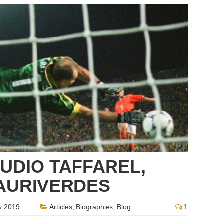
AUDIO TAFFAREL,
 AURIVERDES
y 2019
Articles
,
Biographies
,
Blog
1