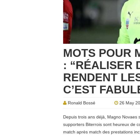
MOTS POUR 
: “RÉALISER 
RENDENT LE
C’EST FABUL
Ronald Bossé
26 May 2
Depuis trois ans déjà, Magno Novaes s’é
supporters Biterrois sont heureux de 
match après match des prestations inc