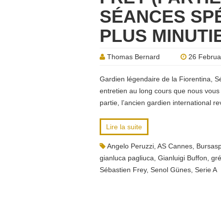
SÉANCES SPÉ
PLUS MINUTI
Thomas Bernard
26 Februa
Gardien légendaire de la Fiorentina, S
entretien au long cours que nous vous
partie, l’ancien gardien international r
Lire la suite
Angelo Peruzzi
,
AS Cannes
,
Bursasp
gianluca pagliuca
,
Gianluigi Buffon
,
gr
Sébastien Frey
,
Senol Günes
,
Serie A