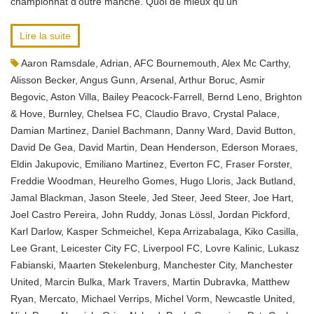
championnat d’outre manche. Quoi de mieux qu’un
Lire la suite
Aaron Ramsdale
,
Adrian
,
AFC Bournemouth
,
Alex Mc Carthy
,
Alisson Becker
,
Angus Gunn
,
Arsenal
,
Arthur Boruc
,
Asmir
Begovic
,
Aston Villa
,
Bailey Peacock-Farrell
,
Bernd Leno
,
Brighton
& Hove
,
Burnley
,
Chelsea FC
,
Claudio Bravo
,
Crystal Palace
,
Damian Martinez
,
Daniel Bachmann
,
Danny Ward
,
David Button
,
David De Gea
,
David Martin
,
Dean Henderson
,
Ederson Moraes
,
Eldin Jakupovic
,
Emiliano Martinez
,
Everton FC
,
Fraser Forster
,
Freddie Woodman
,
Heurelho Gomes
,
Hugo Lloris
,
Jack Butland
,
Jamal Blackman
,
Jason Steele
,
Jed Steer
,
Jeed Steer
,
Joe Hart
,
Joel Castro Pereira
,
John Ruddy
,
Jonas Lössl
,
Jordan Pickford
,
Karl Darlow
,
Kasper Schmeichel
,
Kepa Arrizabalaga
,
Kiko Casilla
,
Lee Grant
,
Leicester City FC
,
Liverpool FC
,
Lovre Kalinic
,
Lukasz
Fabianski
,
Maarten Stekelenburg
,
Manchester City
,
Manchester
United
,
Marcin Bulka
,
Mark Travers
,
Martin Dubravka
,
Matthew
Ryan
,
Mercato
,
Michael Verrips
,
Michel Vorm
,
Newcastle United
,