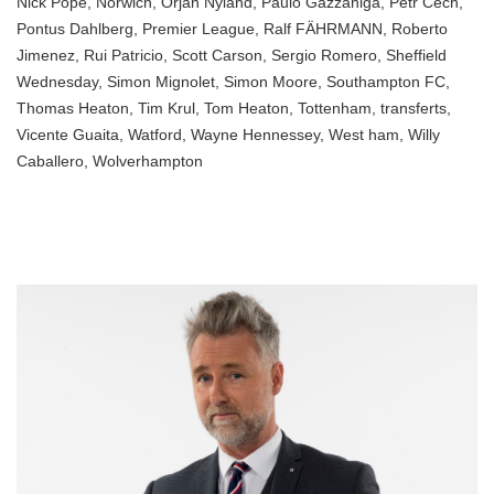
Nick Pope
,
Norwich
,
Orjan Nyland
,
Paulo Gazzaniga
,
Petr Cech
,
Pontus Dahlberg
,
Premier League
,
Ralf FÄHRMANN
,
Roberto
Jimenez
,
Rui Patricio
,
Scott Carson
,
Sergio Romero
,
Sheffield
Wednesday
,
Simon Mignolet
,
Simon Moore
,
Southampton FC
,
Thomas Heaton
,
Tim Krul
,
Tom Heaton
,
Tottenham
,
transferts
,
Vicente Guaita
,
Watford
,
Wayne Hennessey
,
West ham
,
Willy
Caballero
,
Wolverhampton