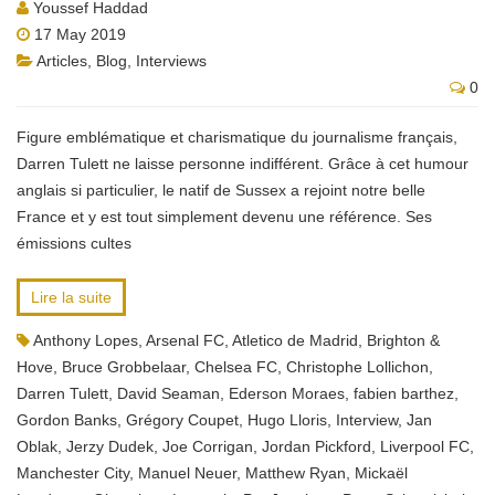
Youssef Haddad
17 May 2019
Articles
,
Blog
,
Interviews
0
Figure emblématique et charismatique du journalisme français,
Darren Tulett ne laisse personne indifférent. Grâce à cet humour
anglais si particulier, le natif de Sussex a rejoint notre belle
France et y est tout simplement devenu une référence. Ses
émissions cultes
Lire la suite
Anthony Lopes
,
Arsenal FC
,
Atletico de Madrid
,
Brighton &
Hove
,
Bruce Grobbelaar
,
Chelsea FC
,
Christophe Lollichon
,
Darren Tulett
,
David Seaman
,
Ederson Moraes
,
fabien barthez
,
Gordon Banks
,
Grégory Coupet
,
Hugo Lloris
,
Interview
,
Jan
Oblak
,
Jerzy Dudek
,
Joe Corrigan
,
Jordan Pickford
,
Liverpool FC
,
Manchester City
,
Manuel Neuer
,
Matthew Ryan
,
Mickaël