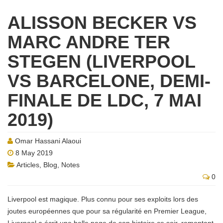
ALISSON BECKER VS
MARC ANDRE TER
STEGEN (LIVERPOOL
VS BARCELONE, DEMI-
FINALE DE LDC, 7 MAI
2019)
Omar Hassani Alaoui
8 May 2019
Articles
,
Blog
,
Notes
0
Liverpool est magique. Plus connu pour ses exploits lors des
joutes européennes que pour sa régularité en Premier League,