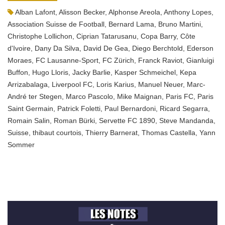
Alban Lafont
,
Alisson Becker
,
Alphonse Areola
,
Anthony Lopes
,
Association Suisse de Football
,
Bernard Lama
,
Bruno Martini
,
Christophe Lollichon
,
Ciprian Tatarusanu
,
Copa Barry
,
Côte
d'Ivoire
,
Dany Da Silva
,
David De Gea
,
Diego Berchtold
,
Ederson
Moraes
,
FC Lausanne-Sport
,
FC Zürich
,
Franck Raviot
,
Gianluigi
Buffon
,
Hugo Lloris
,
Jacky Barlie
,
Kasper Schmeichel
,
Kepa
Arrizabalaga
,
Liverpool FC
,
Loris Karius
,
Manuel Neuer
,
Marc-
André ter Stegen
,
Marco Pascolo
,
Mike Maignan
,
Paris FC
,
Paris
Saint Germain
,
Patrick Foletti
,
Paul Bernardoni
,
Ricard Segarra
,
Romain Salin
,
Roman Bürki
,
Servette FC 1890
,
Steve Mandanda
,
Suisse
,
thibaut courtois
,
Thierry Barnerat
,
Thomas Castella
,
Yann
Sommer