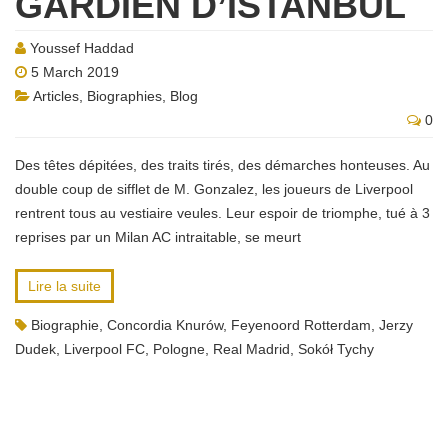
GARDIEN D’ISTANBUL
Youssef Haddad
5 March 2019
Articles
,
Biographies
,
Blog
0
Des têtes dépitées, des traits tirés, des démarches honteuses. Au
double coup de sifflet de M. Gonzalez, les joueurs de Liverpool
rentrent tous au vestiaire veules. Leur espoir de triomphe, tué à 3
reprises par un Milan AC intraitable, se meurt
Lire la suite
Biographie
,
Concordia Knurów
,
Feyenoord Rotterdam
,
Jerzy
Dudek
,
Liverpool FC
,
Pologne
,
Real Madrid
,
Sokół Tychy