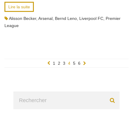
Lire la suite
Alisson Becker
,
Arsenal
,
Bernd Leno
,
Liverpool FC
,
Premier
League
1
2
3
4
5
6