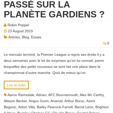
PASSÉ SUR LA
PLANÈTE GARDIENS ?
Robin Poppel
23 August 2019
Articles
,
Blog
,
Essais
0
Le mercato terminé, la Premier League a repris ses droits il y a
deux semaines avec le lot de surprises qu’on lui connait, parmi
lesquelles des petits nouveaux se sont fait une place dans le
championnat d’outre manche. Quoi de mieux qu’un
Lire la suite
Aaron Ramsdale
,
Adrian
,
AFC Bournemouth
,
Alex Mc Carthy
,
Alisson Becker
,
Angus Gunn
,
Arsenal
,
Arthur Boruc
,
Asmir
Begovic
,
Aston Villa
,
Bailey Peacock-Farrell
,
Bernd Leno
,
Brighton