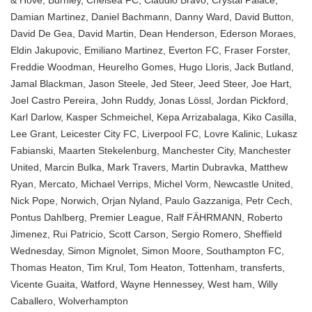
& Hove
,
Burnley
,
Chelsea FC
,
Claudio Bravo
,
Crystal Palace
,
Damian Martinez
,
Daniel Bachmann
,
Danny Ward
,
David Button
,
David De Gea
,
David Martin
,
Dean Henderson
,
Ederson Moraes
,
Eldin Jakupovic
,
Emiliano Martinez
,
Everton FC
,
Fraser Forster
,
Freddie Woodman
,
Heurelho Gomes
,
Hugo Lloris
,
Jack Butland
,
Jamal Blackman
,
Jason Steele
,
Jed Steer
,
Jeed Steer
,
Joe Hart
,
Joel Castro Pereira
,
John Ruddy
,
Jonas Lössl
,
Jordan Pickford
,
Karl Darlow
,
Kasper Schmeichel
,
Kepa Arrizabalaga
,
Kiko Casilla
,
Lee Grant
,
Leicester City FC
,
Liverpool FC
,
Lovre Kalinic
,
Lukasz
Fabianski
,
Maarten Stekelenburg
,
Manchester City
,
Manchester
United
,
Marcin Bulka
,
Mark Travers
,
Martin Dubravka
,
Matthew
Ryan
,
Mercato
,
Michael Verrips
,
Michel Vorm
,
Newcastle United
,
Nick Pope
,
Norwich
,
Orjan Nyland
,
Paulo Gazzaniga
,
Petr Cech
,
Pontus Dahlberg
,
Premier League
,
Ralf FÄHRMANN
,
Roberto
Jimenez
,
Rui Patricio
,
Scott Carson
,
Sergio Romero
,
Sheffield
Wednesday
,
Simon Mignolet
,
Simon Moore
,
Southampton FC
,
Thomas Heaton
,
Tim Krul
,
Tom Heaton
,
Tottenham
,
transferts
,
Vicente Guaita
,
Watford
,
Wayne Hennessey
,
West ham
,
Willy
Caballero
,
Wolverhampton