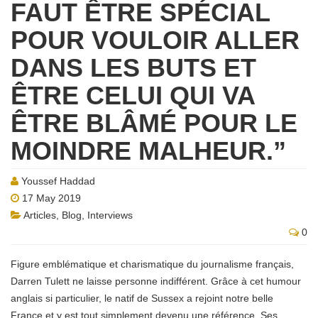
FAUT ÊTRE SPÉCIAL
POUR VOULOIR ALLER
DANS LES BUTS ET
ÊTRE CELUI QUI VA
ÊTRE BLÂMÉ POUR LE
MOINDRE MALHEUR.”
Youssef Haddad
17 May 2019
Articles
,
Blog
,
Interviews
0
Figure emblématique et charismatique du journalisme français,
Darren Tulett ne laisse personne indifférent. Grâce à cet humour
anglais si particulier, le natif de Sussex a rejoint notre belle
France et y est tout simplement devenu une référence. Ses