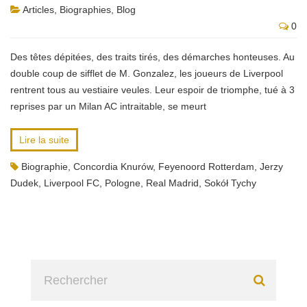
Articles
,
Biographies
,
Blog
0
Des têtes dépitées, des traits tirés, des démarches honteuses. Au
double coup de sifflet de M. Gonzalez, les joueurs de Liverpool
rentrent tous au vestiaire veules. Leur espoir de triomphe, tué à 3
reprises par un Milan AC intraitable, se meurt
Lire la suite
Biographie
,
Concordia Knurów
,
Feyenoord Rotterdam
,
Jerzy
Dudek
,
Liverpool FC
,
Pologne
,
Real Madrid
,
Sokół Tychy