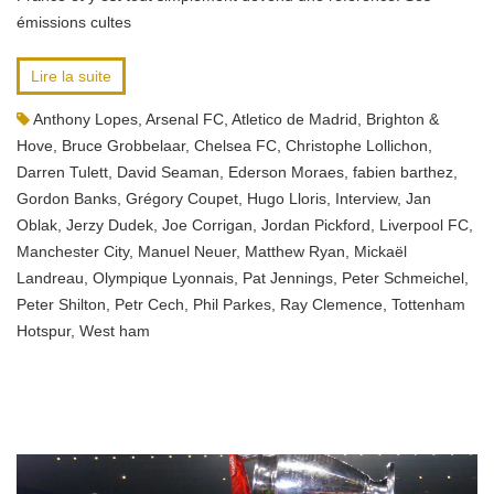
émissions cultes
Lire la suite
Anthony Lopes
,
Arsenal FC
,
Atletico de Madrid
,
Brighton &
Hove
,
Bruce Grobbelaar
,
Chelsea FC
,
Christophe Lollichon
,
Darren Tulett
,
David Seaman
,
Ederson Moraes
,
fabien barthez
,
Gordon Banks
,
Grégory Coupet
,
Hugo Lloris
,
Interview
,
Jan
Oblak
,
Jerzy Dudek
,
Joe Corrigan
,
Jordan Pickford
,
Liverpool FC
,
Manchester City
,
Manuel Neuer
,
Matthew Ryan
,
Mickaël
Landreau
,
Olympique Lyonnais
,
Pat Jennings
,
Peter Schmeichel
,
Peter Shilton
,
Petr Cech
,
Phil Parkes
,
Ray Clemence
,
Tottenham
Hotspur
,
West ham