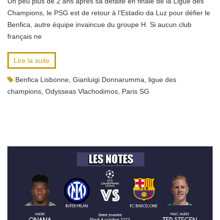
Un peu plus de 2 ans après sa défaite en finale de la Ligue des
Champions, le PSG est de retour à l’Estadio da Luz pour défier le
Benfica, autre équipe invaincue du groupe H. Si aucun club
français ne
Lire la suite
Benfica Lisbonne
,
Gianluigi Donnarumma
,
ligue des
champions
,
Odysseas Vlachodimos
,
Paris SG