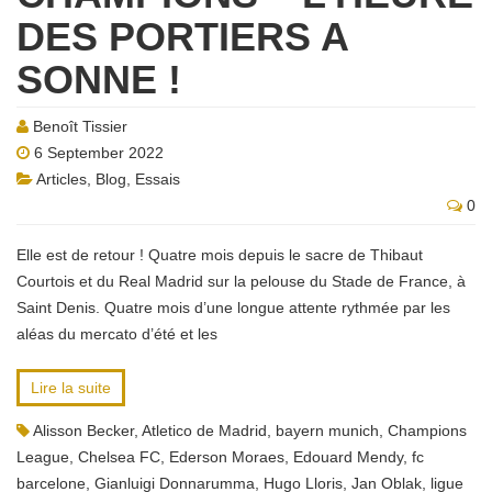
DES PORTIERS A
SONNE !
Benoît Tissier
6 September 2022
Articles
,
Blog
,
Essais
0
Elle est de retour ! Quatre mois depuis le sacre de Thibaut
Courtois et du Real Madrid sur la pelouse du Stade de France, à
Saint Denis. Quatre mois d’une longue attente rythmée par les
aléas du mercato d’été et les
Lire la suite
Alisson Becker
,
Atletico de Madrid
,
bayern munich
,
Champions
League
,
Chelsea FC
,
Ederson Moraes
,
Edouard Mendy
,
fc
barcelone
,
Gianluigi Donnarumma
,
Hugo Lloris
,
Jan Oblak
,
ligue