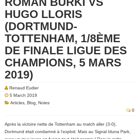
ROMAN BÜRKI VS
HUGO LLORIS
(DORTMUND-
TOTTENHAM, 1/8ÈME
DE FINALE LIGUE DES
CHAMPIONS, 5 MARS
2019)
Renaud Eudier
5 March 2019
Articles
,
Blog
,
Notes
0
Après la victoire nette de Tottenham au match aller (3-0),
Dortmund était condamné à l’exploit. Mais au Signal Iduna Park,