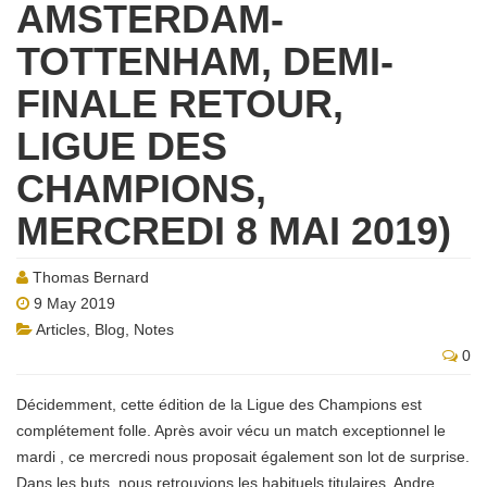
AMSTERDAM-
TOTTENHAM, DEMI-
FINALE RETOUR,
LIGUE DES
CHAMPIONS,
MERCREDI 8 MAI 2019)
Thomas Bernard
9 May 2019
Articles
,
Blog
,
Notes
0
Décidemment, cette édition de la Ligue des Champions est
complétement folle. Après avoir vécu un match exceptionnel le
mardi , ce mercredi nous proposait également son lot de surprise.
Dans les buts, nous retrouvions les habituels titulaires, Andre