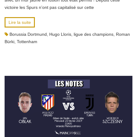
avec un mur jaune en fusion tout était permis ! Depuis cette
victoire les Spurs n’ont pas capitalisé sur cette
Lire la suite
Borussia Dortmund
,
Hugo Lloris
,
ligue des champions
,
Roman
Bürki
,
Tottenham