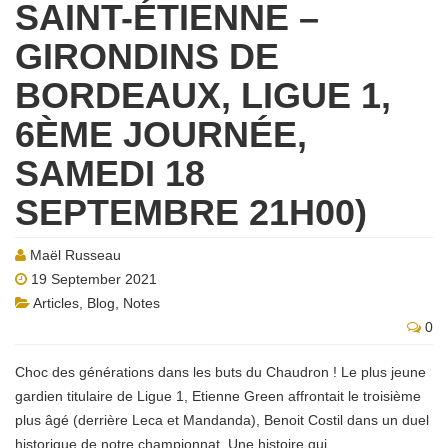
SAINT-ÉTIENNE –
GIRONDINS DE
BORDEAUX, LIGUE 1,
6ÈME JOURNÉE,
SAMEDI 18
SEPTEMBRE 21H00)
Maël Russeau
19 September 2021
Articles
,
Blog
,
Notes
0
Choc des générations dans les buts du Chaudron ! Le plus jeune
gardien titulaire de Ligue 1, Etienne Green affrontait le troisième
plus âgé (derrière Leca et Mandanda), Benoit Costil dans un duel
historique de notre championnat. Une histoire qui