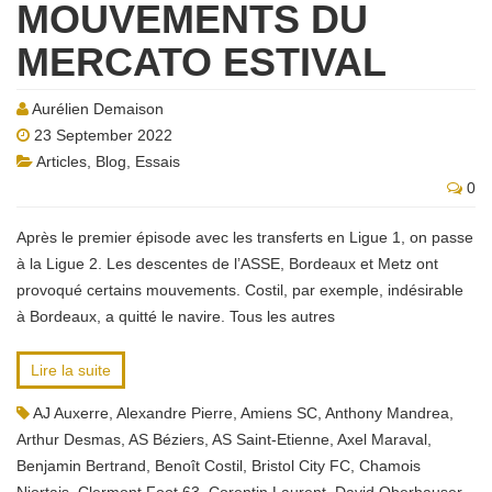
MOUVEMENTS DU
MERCATO ESTIVAL
Aurélien Demaison
23 September 2022
Articles
,
Blog
,
Essais
0
Après le premier épisode avec les transferts en Ligue 1, on passe
à la Ligue 2. Les descentes de l’ASSE, Bordeaux et Metz ont
provoqué certains mouvements. Costil, par exemple, indésirable
à Bordeaux, a quitté le navire. Tous les autres
Lire la suite
AJ Auxerre
,
Alexandre Pierre
,
Amiens SC
,
Anthony Mandrea
,
Arthur Desmas
,
AS Béziers
,
AS Saint-Etienne
,
Axel Maraval
,
Benjamin Bertrand
,
Benoît Costil
,
Bristol City FC
,
Chamois