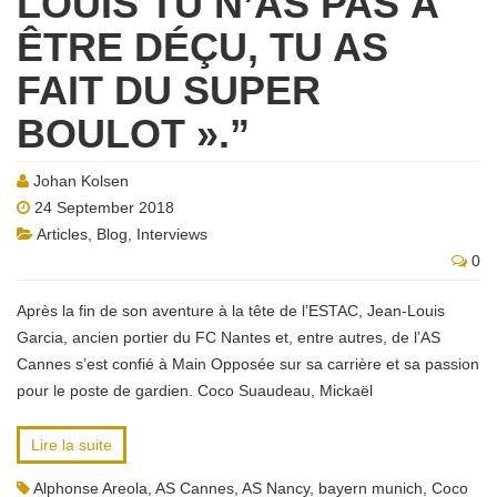
LOUIS TU N’AS PAS À
ÊTRE DÉÇU, TU AS
FAIT DU SUPER
BOULOT ».”
Johan Kolsen
24 September 2018
Articles
,
Blog
,
Interviews
0
Après la fin de son aventure à la tête de l’ESTAC, Jean-Louis
Garcia, ancien portier du FC Nantes et, entre autres, de l’AS
Cannes s’est confié à Main Opposée sur sa carrière et sa passion
pour le poste de gardien. Coco Suaudeau, Mickaël
Lire la suite
Alphonse Areola
,
AS Cannes
,
AS Nancy
,
bayern munich
,
Coco