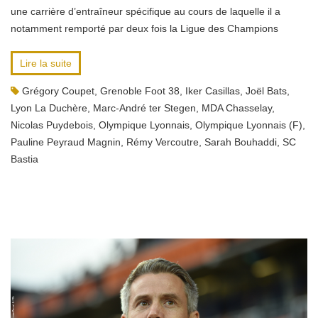
une carrière d’entraîneur spécifique au cours de laquelle il a
notamment remporté par deux fois la Ligue des Champions
Lire la suite
Grégory Coupet
,
Grenoble Foot 38
,
Iker Casillas
,
Joël Bats
,
Lyon La Duchère
,
Marc-André ter Stegen
,
MDA Chasselay
,
Nicolas Puydebois
,
Olympique Lyonnais
,
Olympique Lyonnais (F)
,
Pauline Peyraud Magnin
,
Rémy Vercoutre
,
Sarah Bouhaddi
,
SC
Bastia