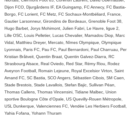
Niortais
,
Clermont Foot 63
,
Corentin Laurent
,
David Oberhauser
,
Dijon FCO
,
Djurgårdens IF
,
EA Guingamp
,
FC Annecy
,
FC Bastia-
Borgo
,
FC Lorient
,
FC Metz
,
FC Sochaux-Montbéliard
,
France
,
Gautier Larsonneur
,
Girondins de Bordeaux
,
Grenoble Foot 38
,
Hugo Barbet
,
Jorys Mohimont
,
Julien Fabri
,
Le Havre
,
ligue 2
,
Lille OSC
,
Louis Pelletier
,
Lucas Chevalier
,
Mamadou Diop
,
Marc
Vidal
,
Matthieu Dreyer
,
Mercato
,
Nîmes Olympique
,
Olympique
Lyonnais
,
Paris FC
,
Pau FC
,
Paul Bernardoni
,
Paul Charruau
,
Per
Kristian Bråtveit
,
Quentin Braat
,
Quentin Galvez-Diarra
,
RC
Strasbourg Alsace
,
Real Oviedo
,
Red Star
,
Rémy Riou
,
Rodez
Aveyron Football
,
Romain Lejeune
,
Royal Excelsior Virton
,
Saint
Amand FC
,
SC Bastia
,
SCO Angers
,
Sébastien Cibois
,
SM Caen
,
Stade Brestois
,
Stade Lavallois
,
Stefan Bajic
,
Sullivan Péan
,
Thomas Callens
,
Thomas Vincensini
,
Tidiane Malbec
,
Union
sportive Boulogne Côte d'Opale
,
US Quevilly-Rouen Métropole
,
USL Dunkerque
,
Valenciennes FC
,
Vendée Les Herbiers Football
,
Yahia Fofana
,
Yohann Thuram