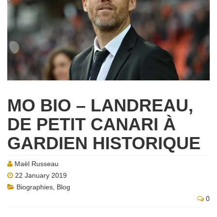
MO BIO – LANDREAU,
DE PETIT CANARI À
GARDIEN HISTORIQUE
Maël Russeau
22 January 2019
Biographies
,
Blog
0