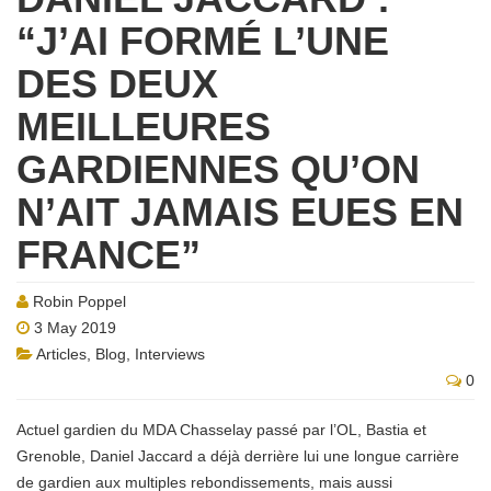
“J’AI FORMÉ L’UNE
DES DEUX
MEILLEURES
GARDIENNES QU’ON
N’AIT JAMAIS EUES EN
FRANCE”
Robin Poppel
3 May 2019
Articles
,
Blog
,
Interviews
0
Actuel gardien du MDA Chasselay passé par l’OL, Bastia et
Grenoble, Daniel Jaccard a déjà derrière lui une longue carrière
de gardien aux multiples rebondissements, mais aussi