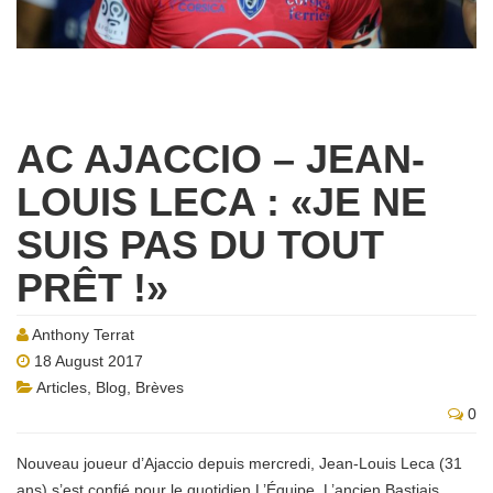
AC AJACCIO – JEAN-
LOUIS LECA : «JE NE
SUIS PAS DU TOUT
PRÊT !»
Anthony Terrat
18 August 2017
Articles
,
Blog
,
Brèves
0
Nouveau joueur d’Ajaccio depuis mercredi, Jean-Louis Leca (31
ans) s’est confié pour le quotidien L’Équipe. L’ancien Bastiais