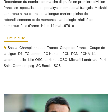
Recordman du nombre de matchs disputés en première division
française, spécialiste des penaltys, international français, Mickaël
Landreau a, au cours de sa longue carrière pleine de
rebondissements et de moments d’anthologie, réalisé de
nombreux faits d’arme. Né le 14 mai 1979, à
Lire la suite
Bastia
,
Championnat de France
,
Coupe de France
,
Coupe de
la Ligue
,
D1
,
FC Lorient
,
FC Nantes
,
FCL
,
FCN
,
FCNA
,
L1
,
landreau
,
Lille
,
Lille OSC
,
Lorient
,
LOSC
,
Mickaël Landreau
,
Paris
Saint Germain
,
psg
,
SC Bastia
,
SCB