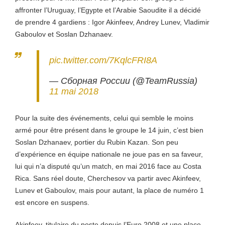
affronter l’Uruguay, l’Egypte et l’Arabie Saoudite il a décidé
de prendre 4 gardiens : Igor Akinfeev, Andrey Lunev, Vladimir
Gaboulov et Soslan Dzhanaev.
pic.twitter.com/7KqlcFRI8A
— Сборная России (@TeamRussia)
11 mai 2018
Pour la suite des événements, celui qui semble le moins
armé pour être présent dans le groupe le 14 juin, c’est bien
Soslan Dzhanaev, portier du Rubin Kazan. Son peu
d’expérience en équipe nationale ne joue pas en sa faveur,
lui qui n’a disputé qu’un match, en mai 2016 face au Costa
Rica. Sans réel doute, Cherchesov va partir avec Akinfeev,
Lunev et Gaboulov, mais pour autant, la place de numéro 1
est encore en suspens.
Akinfeev, titulaire du poste depuis l’Euro 2008 et une place