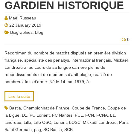
GARDIEN HISTORIQUE
Maël Russeau
22 January 2019
Biographies
,
Blog
0
Recordman du nombre de matchs disputés en première division
française, spécialiste des penaltys, international français, Mickaël
Landreau a, au cours de sa longue carrière pleine de
rebondissements et de moments d’anthologie, réalisé de
nombreux faits d’arme. Né le 14 mai 1979, à
Lire la suite
Bastia
,
Championnat de France
,
Coupe de France
,
Coupe de
la Ligue
,
D1
,
FC Lorient
,
FC Nantes
,
FCL
,
FCN
,
FCNA
,
L1
,
landreau
,
Lille
,
Lille OSC
,
Lorient
,
LOSC
,
Mickaël Landreau
,
Paris
Saint Germain
,
psg
,
SC Bastia
,
SCB