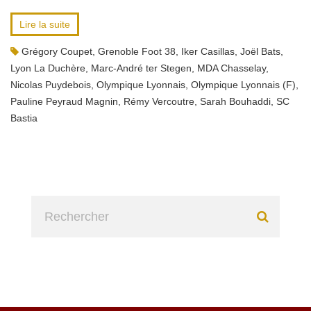
Lire la suite
Grégory Coupet
,
Grenoble Foot 38
,
Iker Casillas
,
Joël Bats
,
Lyon La Duchère
,
Marc-André ter Stegen
,
MDA Chasselay
,
Nicolas Puydebois
,
Olympique Lyonnais
,
Olympique Lyonnais (F)
,
Pauline Peyraud Magnin
,
Rémy Vercoutre
,
Sarah Bouhaddi
,
SC
Bastia