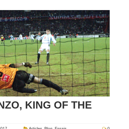
ZO, KING OF THE
2017
Articles
,
Blog
,
Essais
0