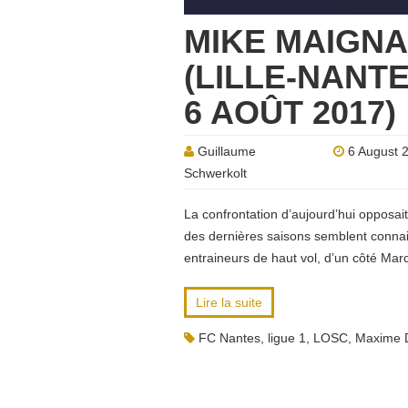
MIKE MAIGNA
(LILLE-NANT
6 AOÛT 2017)
Guillaume
6 August 
Schwerkolt
La confrontation d’aujourd’hui opposai
des dernières saisons semblent connait
entraineurs de haut vol, d’un côté Mar
Lire la suite
FC Nantes
,
ligue 1
,
LOSC
,
Maxime 