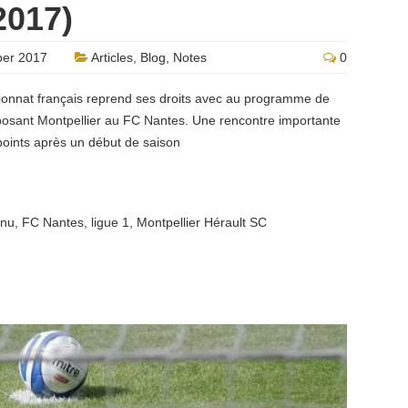
017)
er 2017
Articles
,
Blog
,
Notes
0
pionnat français reprend ses droits avec au programme de
posant Montpellier au FC Nantes. Une rencontre importante
points après un début de saison
anu
,
FC Nantes
,
ligue 1
,
Montpellier Hérault SC