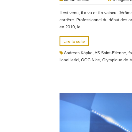
Il est venu, il a vu et il a vaincu. Jé
carrière. Professionnel du début des 
en 2010, le
Lire la suite
Andreas Köpke
,
AS Saint-Etienne
,
f
lionel letizi
,
OGC Nice
,
Olympique de M