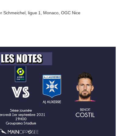
r Schmeichel
,
ligue 1
,
Monaco
,
OGC Nice