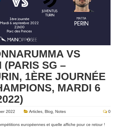
DONNARUMMA VS
 (PARIS SG –
RIN, 1ÈRE JOURNÉE
HAMPIONS, MARDI 6
022)
er 2022
Articles
,
Blog
,
Notes
0
ompétitions européennes et quelle affiche pour ce retour !