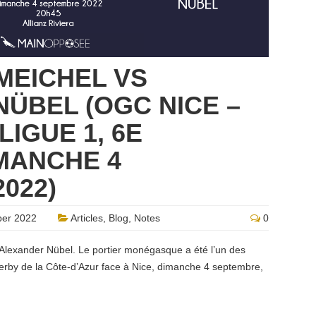
MEICHEL VS
ÜBEL (OGC NICE –
IGUE 1, 6E
MANCHE 4
022)
er 2022
Articles
,
Blog
,
Notes
0
 Alexander Nübel. Le portier monégasque a été l’un des
derby de la Côte-d’Azur face à Nice, dimanche 4 septembre,