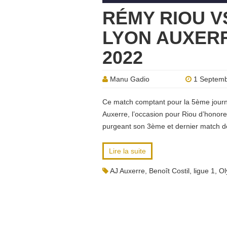
RÉMY RIOU V
LYON AUXERR
2022
Manu Gadio
1 Septemb
Ce match comptant pour la 5ème journ
Auxerre, l’occasion pour Riou d’honorer
purgeant son 3ème et dernier match de
Lire la suite
AJ Auxerre
,
Benoît Costil
,
ligue 1
,
Ol