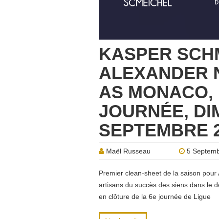
KASPER SCH
ALEXANDER N
AS MONACO, L
JOURNÉE, DI
SEPTEMBRE 2
Maël Russeau
5 Septemb
Premier clean-sheet de la saison pour
artisans du succès des siens dans le 
en clôture de la 6e journée de Ligue