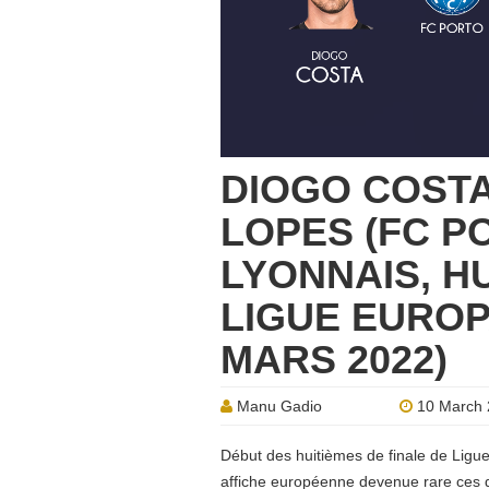
DIOGO COST
LOPES (FC P
LYONNAIS, H
LIGUE EUROP
MARS 2022)
Manu Gadio
10 March 
Début des huitièmes de finale de Ligu
affiche européenne devenue rare ces d