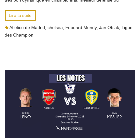
très bon dynamique en championnat, meilleur défense du
Lire la suite
Atletico de Madrid
,
chelsea
,
Edouard Mendy
,
Jan Oblak
,
Ligue
des Champion