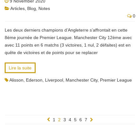
9 November 2020
Articles
,
Blog
,
Notes
0
Les deux derniers champions d’Angleterre s’affrontait en cette
8ème journée de Premier League. Manchester City 12ème avec
avec 11 points en 6 matchs (3 victoires, 1 nul, 2 défaites) est en
quête de victoires et de points pour se replacer
Lire la suite
Alisson
,
Ederson
,
Liverpool
,
Manchester City
,
Premier League
1
2
3
4
5
6
7