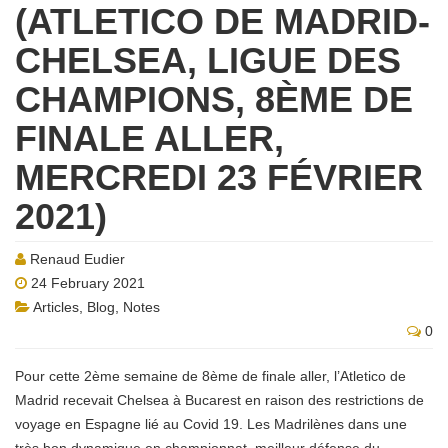
(ATLETICO DE MADRID-
CHELSEA, LIGUE DES
CHAMPIONS, 8ÈME DE
FINALE ALLER,
MERCREDI 23 FÉVRIER
2021)
Renaud Eudier
24 February 2021
Articles
,
Blog
,
Notes
0
Pour cette 2ème semaine de 8ème de finale aller, l’Atletico de
Madrid recevait Chelsea à Bucarest en raison des restrictions de
voyage en Espagne lié au Covid 19. Les Madrilènes dans une