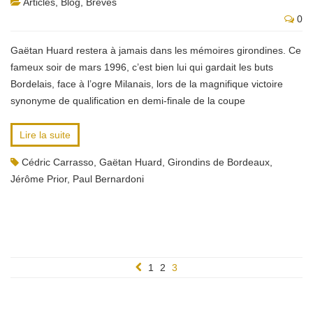
Articles
,
Blog
,
Brèves
0
Gaëtan Huard restera à jamais dans les mémoires girondines. Ce
fameux soir de mars 1996, c’est bien lui qui gardait les buts
Bordelais, face à l’ogre Milanais, lors de la magnifique victoire
synonyme de qualification en demi-finale de la coupe
Lire la suite
Cédric Carrasso
,
Gaëtan Huard
,
Girondins de Bordeaux
,
Jérôme Prior
,
Paul Bernardoni
1
2
3