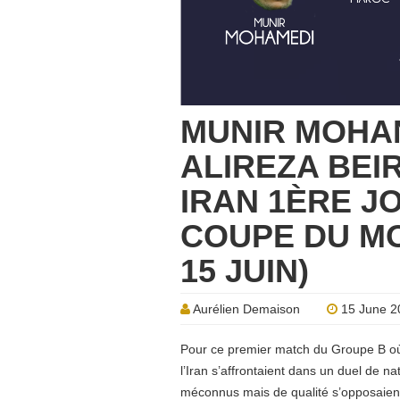
MUNIR MOHAN
ALIREZA BEI
IRAN 1ÈRE J
COUPE DU MO
15 JUIN)
Aurélien Demaison
15 June 2
Pour ce premier match du Groupe B où l
l’Iran s’affrontaient dans un duel de n
méconnus mais de qualité s’opposaien