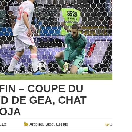
FIN – COUPE DU
ID DE GEA, CHAT
ROJA
018
Articles
,
Blog
,
Essais
0