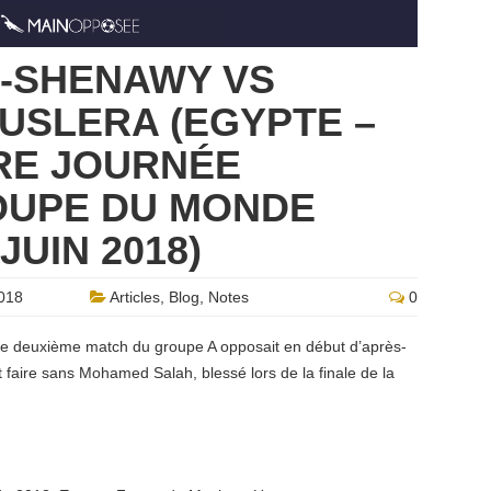
-SHENAWY VS
USLERA (EGYPTE –
RE JOURNÉE
OUPE DU MONDE
JUIN 2018)
018
Articles
,
Blog
,
Notes
0
r, le deuxième match du groupe A opposait en début d’après-
it faire sans Mohamed Salah, blessé lors de la finale de la