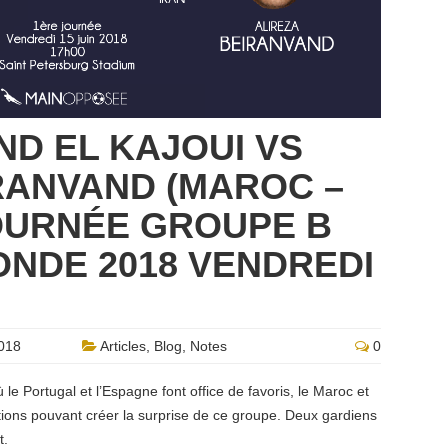
D EL KAJOUI VS
RANVAND (MAROC –
OURNÉE GROUPE B
NDE 2018 VENDREDI
018
Articles
,
Blog
,
Notes
0
e Portugal et l’Espagne font office de favoris, le Maroc et
ations pouvant créer la surprise de ce groupe. Deux gardiens
t.