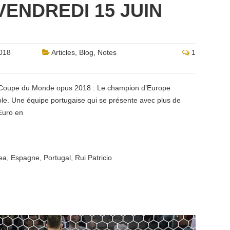
VENDREDI 15 JUIN
018
Articles
,
Blog
,
Notes
1
te Coupe du Monde opus 2018 : Le champion d’Europe
ole. Une équipe portugaise qui se présente avec plus de
 Euro en
ea
,
Espagne
,
Portugal
,
Rui Patricio