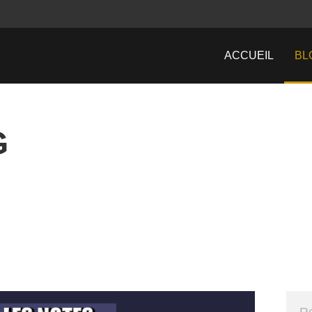
ACCUEIL
BL
G