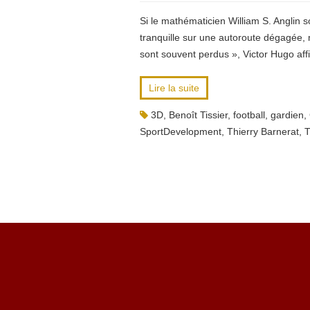
Si le mathématicien William S. Anglin
tranquille sur une autoroute dégagée,
sont souvent perdus », Victor Hugo aff
Lire la suite
3D
,
Benoît Tissier
,
football
,
gardien
,
SportDevelopment
,
Thierry Barnerat
,
T