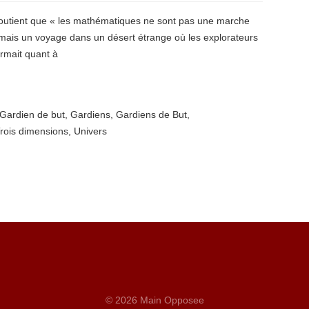
 soutient que « les mathématiques ne sont pas une marche
 mais un voyage dans un désert étrange où les explorateurs
irmait quant à
Gardien de but
,
Gardiens
,
Gardiens de But
,
rois dimensions
,
Univers
© 2026 Main Opposee