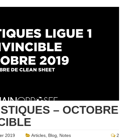
TISTIQUES – OCTOBRE
NCIBLE
er 2019
Articles
,
Blog
,
Notes
2