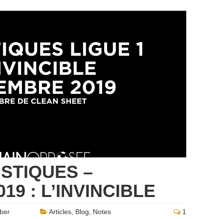
ISTIQUES –
9 : L’INVINCIBLE
ber
Articles
,
Blog
,
Notes
1