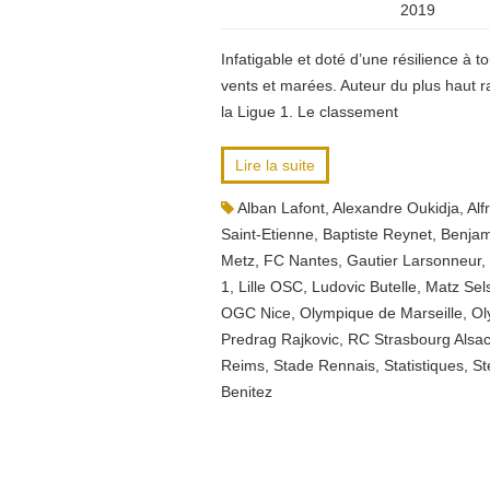
2019
Infatigable et doté d’une résilience à 
vents et marées. Auteur du plus haut r
la Ligue 1. Le classement
Lire la suite
Alban Lafont
,
Alexandre Oukidja
,
Alf
Saint-Etienne
,
Baptiste Reynet
,
Benjam
Metz
,
FC Nantes
,
Gautier Larsonneur
,
1
,
Lille OSC
,
Ludovic Butelle
,
Matz Sel
OGC Nice
,
Olympique de Marseille
,
Ol
Predrag Rajkovic
,
RC Strasbourg Alsa
Reims
,
Stade Rennais
,
Statistiques
,
St
Benitez