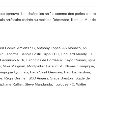
toute épreuve, il enchaîne les arrêts comme des perles contre
atio arrêts/tirs cadrés au mois de Décembre, il est Le Mur de
red Gomis
,
Amiens SC
,
Anthony Lopes
,
AS Monaco
,
AS
in Lecomte
,
Benoît Costil
,
Dijon FCO
,
Edouard Mendy
,
FC
Geronimo Rulli
,
Girondins de Bordeaux
,
Keylor Navas
,
ligue
s
,
Mike Maignan
,
Montpellier Hérault SC
,
Nîmes Olympique
,
ympique Lyonnais
,
Paris Saint Germain
,
Paul Bernardoni
,
ce
,
Régis Gurtner
,
SCO Angers
,
Stade Brestois
,
Stade de
éphane Ruffier
,
Steve Mandanda
,
Toulouse FC
,
Walter