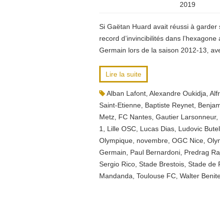
2019
Si Gaëtan Huard avait réussi à garder se
record d’invincibilités dans l’hexagone
Germain lors de la saison 2012-13, a
Lire la suite
Alban Lafont
,
Alexandre Oukidja
,
Alf
Saint-Etienne
,
Baptiste Reynet
,
Benjam
Metz
,
FC Nantes
,
Gautier Larsonneur
,
1
,
Lille OSC
,
Lucas Dias
,
Ludovic Butel
Olympique
,
novembre
,
OGC Nice
,
Oly
Germain
,
Paul Bernardoni
,
Predrag Ra
Sergio Rico
,
Stade Brestois
,
Stade de 
Mandanda
,
Toulouse FC
,
Walter Benit