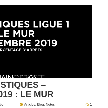
ISTIQUES –
19 : LE MUR
ber
Articles
,
Blog
,
Notes
1