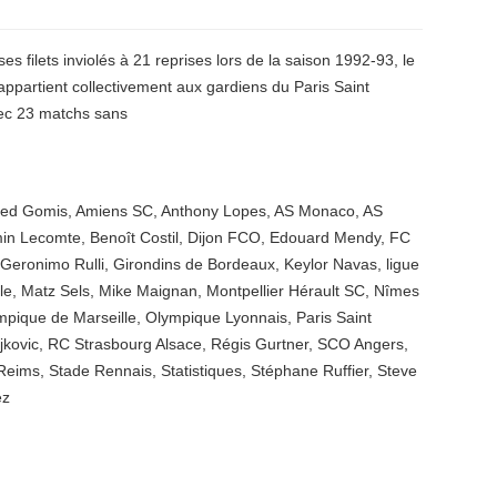
s filets inviolés à 21 reprises lors de la saison 1992-93, le
 appartient collectivement aux gardiens du Paris Saint
vec 23 matchs sans
red Gomis
,
Amiens SC
,
Anthony Lopes
,
AS Monaco
,
AS
in Lecomte
,
Benoît Costil
,
Dijon FCO
,
Edouard Mendy
,
FC
Geronimo Rulli
,
Girondins de Bordeaux
,
Keylor Navas
,
ligue
le
,
Matz Sels
,
Mike Maignan
,
Montpellier Hérault SC
,
Nîmes
mpique de Marseille
,
Olympique Lyonnais
,
Paris Saint
jkovic
,
RC Strasbourg Alsace
,
Régis Gurtner
,
SCO Angers
,
Reims
,
Stade Rennais
,
Statistiques
,
Stéphane Ruffier
,
Steve
ez