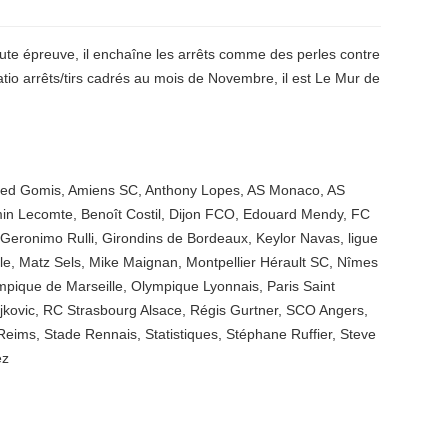
toute épreuve, il enchaîne les arrêts comme des perles contre
atio arrêts/tirs cadrés au mois de Novembre, il est Le Mur de
red Gomis
,
Amiens SC
,
Anthony Lopes
,
AS Monaco
,
AS
in Lecomte
,
Benoît Costil
,
Dijon FCO
,
Edouard Mendy
,
FC
Geronimo Rulli
,
Girondins de Bordeaux
,
Keylor Navas
,
ligue
le
,
Matz Sels
,
Mike Maignan
,
Montpellier Hérault SC
,
Nîmes
mpique de Marseille
,
Olympique Lyonnais
,
Paris Saint
jkovic
,
RC Strasbourg Alsace
,
Régis Gurtner
,
SCO Angers
,
Reims
,
Stade Rennais
,
Statistiques
,
Stéphane Ruffier
,
Steve
ez