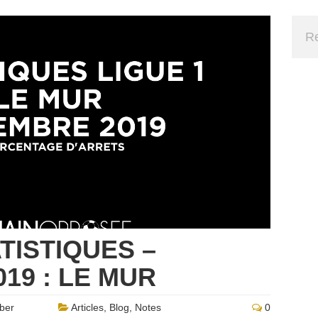
ATISTIQUES –
19 : LE MUR
ber
Articles
,
Blog
,
Notes
0