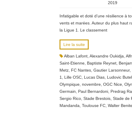
2019
Infatigable et doté d’une résilience à 
vents et marées. Auteur du plus haut r
la Ligue 1. Le classement
Lire la suite
Alban Lafont
,
Alexandre Oukidja
,
Alf
Saint-Etienne
,
Baptiste Reynet
,
Benjam
Metz
,
FC Nantes
,
Gautier Larsonneur
,
1
,
Lille OSC
,
Lucas Dias
,
Ludovic Butel
Olympique
,
novembre
,
OGC Nice
,
Oly
Germain
,
Paul Bernardoni
,
Predrag Ra
Sergio Rico
,
Stade Brestois
,
Stade de 
Mandanda
,
Toulouse FC
,
Walter Benit