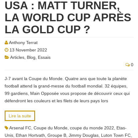
USA : MATT TURNER,
LA WORLD CUP APRÈS
LA GOLD CUP ?
Anthony Terrat
13 November 2022
Articles
,
Blog
,
Essais
0
J-7 avant la Coupe du Monde. Quatre ans que toute la planète
football attend la grand-messe du football mondial. 32 équipes,
99 gardiens, Main Opposée vous propose de découvrir ceux qui
défendront les couleurs et les filets de leurs pays lors
Lire la suite
Arsenal FC
,
Coupe du Monde
,
coupe du monde 2022
,
Etas-
Unis
,
Ethan Hortvath
,
Groupe B
,
Jimmy Douglas
,
Luton Town FC
,