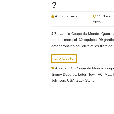
?
Anthony Terrat
13 Novem
2022
J-7 avant la Coupe du Monde. Quatre a
football mondial. 32 équipes, 99 gard
défendront les couleurs et les filets de 
Lire la suite
Arsenal FC
,
Coupe du Monde
,
coup
Jimmy Douglas
,
Luton Town FC
,
Matt 
Johnson
,
USA
,
Zack Steffen