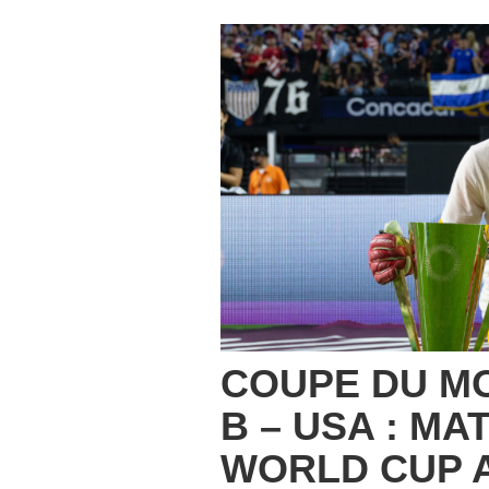
COUPE DU MO
B – USA : MA
WORLD CUP 