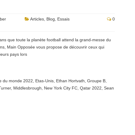
ber
Articles
,
Blog
,
Essais
0
ns que toute la planète football attend la grand-messe du
iens, Main Opposée vous propose de découvrir ceux qui
leurs pays lors
e du monde 2022
,
Etas-Unis
,
Ethan Hortvath
,
Groupe B
,
Turner
,
Middlesbrough
,
New York City FC
,
Qatar 2022
,
Sean