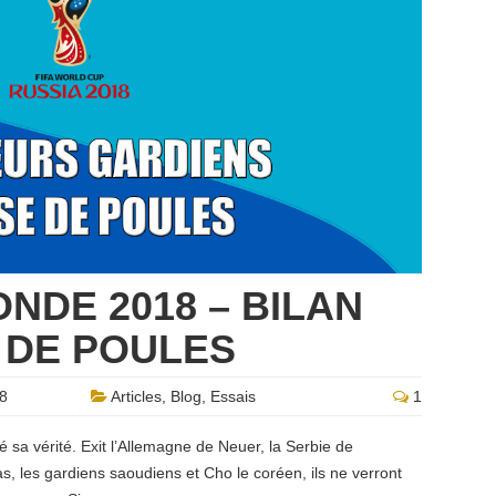
NDE 2018 – BILAN
 DE POULES
18
Articles
,
Blog
,
Essais
1
é sa vérité. Exit l’Allemagne de Neuer, la Serbie de
s, les gardiens saoudiens et Cho le coréen, ils ne verront