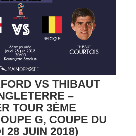
FORD VS THIBAUT
NGLETERRE –
ER TOUR 3ÈME
OUPE G, COUPE DU
 28 JUIN 2018)