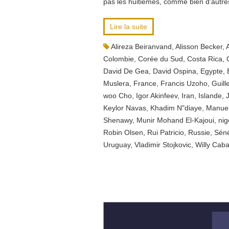
pas les huitièmes, comme bien d’autre
Lire la suite
Alireza Beiranvand
,
Alisson Becker
,
Colombie
,
Corée du Sud
,
Costa Rica
,
David De Gea
,
David Ospina
,
Egypte
,
Muslera
,
France
,
Francis Uzoho
,
Guil
woo Cho
,
Igor Akinfeev
,
Iran
,
Islande
,
Keylor Navas
,
Khadim N"diaye
,
Manuel
Shenawy
,
Munir Mohand El-Kajoui
,
nig
Robin Olsen
,
Rui Patricio
,
Russie
,
Sén
Uruguay
,
Vladimir Stojkovic
,
Willy Caba