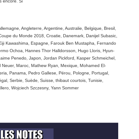
s encore. Si
Allemagne
,
Angleterre
,
Argentine
,
Australie
,
Belgique
,
Bresil
,
Coupe du Monde 2018
,
Croatie
,
Danemark
,
Danijel Subasic
,
Eiji Kawashima
,
Espagne
,
Farouk Ben Mustapha
,
Fernando
lermo Ochoa
,
Hannes Thor Halldorsson
,
Hugo Lloris
,
Hyun-
Jaime Penedo
,
Japon
,
Jordan Pickford
,
Kasper Schmeichel
,
 Neuer
,
Maroc
,
Mathew Ryan
,
Mexique
,
Mohamed El-
eria
,
Panama
,
Pedro Gallese
,
Pérou
,
Pologne
,
Portugal
,
égal
,
Serbie
,
Suède
,
Suisse
,
thibaut courtois
,
Tunisie
,
llero
,
Wojciech Szczesny
,
Yann Sommer