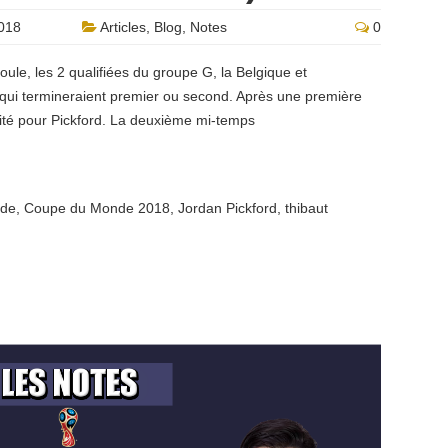
018
Articles
,
Blog
,
Notes
0
ule, les 2 qualifiées du groupe G, la Belgique et
ir qui termineraient premier ou second. Après une première
ité pour Pickford. La deuxième mi-temps
nde
,
Coupe du Monde 2018
,
Jordan Pickford
,
thibaut