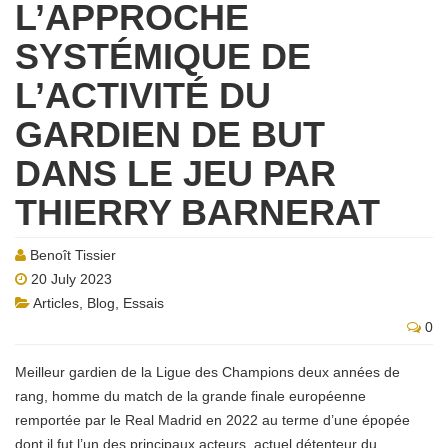
L’APPROCHE
SYSTÉMIQUE DE
L’ACTIVITÉ DU
GARDIEN DE BUT
DANS LE JEU PAR
THIERRY BARNERAT
Benoît Tissier
20 July 2023
Articles
,
Blog
,
Essais
0
Meilleur gardien de la Ligue des Champions deux années de
rang, homme du match de la grande finale européenne
remportée par le Real Madrid en 2022 au terme d’une épopée
dont il fut l’un des principaux acteurs, actuel détenteur du