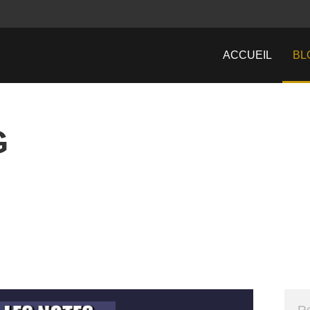
ACCUEIL
BL
G