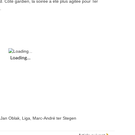
d. Côté gardien, la soirée a été plus agitée pour Ter
.
Loading…
,
Jan Oblak
,
Liga
,
Marc-André ter Stegen